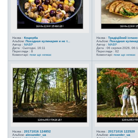
Назва :
Коцюрба
Назва :
Традіційний іспансь
Альбом:
Походная кулинария и не т...
Альбом:
Походная кулинари
Автор :
MABP
Автор :
MABP
Дата : Сьогодні, 16:11
Дата : 06 серпня 2026, 06:
Перегляди : 8
Перегляди : 62
Коментарі:
поки що немає
Коментарі:
поки що немає
Назва :
20171016 124852
Назва :
20171016 122520
Альбом:
alexander_ua
Альбом:
alexander_ua