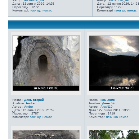
Автор :
alexander_ua
Автор :
alexander_ua
Дата : 12 липня 2026, 14:53
Дата : 12 липня 2026, 14:5
Перегляди : 1272
Перегляди : 1220
Коментарі:
поки що немає
Коментарі:
поки що немає
Назва :
День второй
Назва :
IMG 2508
Альбом:
Andre
Альбом:
День 5й
Автор :
Andre
Автор :
AlexN10
Дата : 15 липня 2009, 21:59
Дата : 27 липня 2011, 19:20
Перегляди : 2787
Перегляди : 1419
Коментарі:
поки що немає
Коментарі:
поки що немає