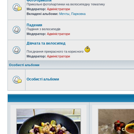
Фото-приколи
Прикольні фото/картинки на велосипедну тематику
Модератор:
Адміністратори
Вкладені альбоми:
Мечты
,
Парковка
Падения
Падіння з велосипедів
Модератор:
Адміністратори
Дівчата та велосипед
Поєднання прекрасного та корисного
Модератор:
Адміністратори
Особисті альбоми
Особисті альбоми