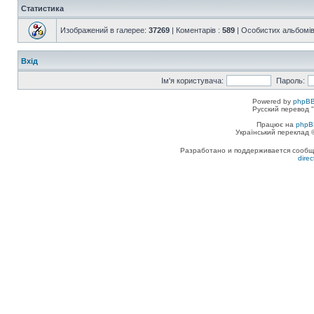
Статистика
Изображений в галерее:
37269
| Коментарів :
589
| Особистих альбомів
Вхід
Ім'я користувача:
Пароль:
Powered by
phpBB
Русский перевод "
Працює на
phpB
Український переклад
Разработано и поддерживается сообщес
dire