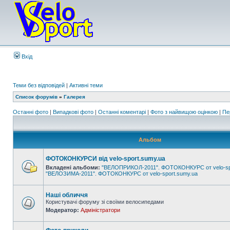
Вхід
Теми без відповідей
|
Активні теми
Список форумів
»
Галерея
Останні фото
|
Випадкові фото
|
Останні коментарі
|
Фото з найвищою оцінкою
|
Пе
Альбом
ФОТОКОНКУРСИ від velo-sport.sumy.ua
Вкладені альбоми:
"ВЕЛОПРИКОЛ-2011". ФОТОКОНКУРС от velo-sp
"ВЕЛОЗИМА-2011". ФОТОКОНКУРС от velo-sport.sumy.ua
Наші обличчя
Користувачі форуму зі своїми велосипедами
Модератор:
Адміністратори