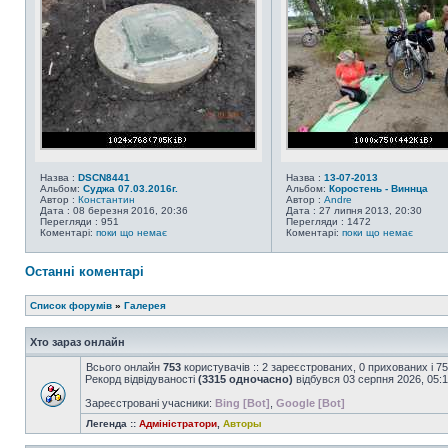
Назва :
DSCN8441
Назва :
13-07-2013
Альбом:
Суджа 07.03.2016г.
Альбом:
Коростень - Виннца
Автор :
Константин
Автор :
Andre
Дата : 08 березня 2016, 20:36
Дата : 27 липня 2013, 20:30
Перегляди : 951
Перегляди : 1472
Коментарі:
поки що немає
Коментарі:
поки що немає
Останні коментарі
Список форумів
»
Галерея
Хто зараз онлайн
Всього онлайн
753
користувачів :: 2 зареєстрованих, 0 прихованих і 7
Рекорд відвідуваності
(3315 одночасно)
відбувся 03 серпня 2026, 05:
Зареєстровані учасники:
Bing [Bot]
,
Google [Bot]
Легенда ::
Адміністратори
,
Авторы