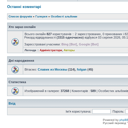
Останні коментарі
Список форумів
»
Галерея
»
Особисті альбоми
Хто зараз онлайн
Всього онлайн
827
користувачів :: 2 зареєстрованих, 0 прихованих і 8
Рекорд відвідуваності
(3315 одночасно)
відбувся 03 серпня 2026, 05:
Зареєстровані учасники:
Bing [Bot]
,
Google [Bot]
Легенда ::
Адміністратори
,
Авторы
Дні народження
Вітаємо:
Славик из Москвы
(114),
folgan
(45)
Статистика
Изображений в галерее:
37268
| Коментарів :
589
| Особистих альбомів
Вхід
Ім'я користувача:
Пароль:
Powered by
phpBB
Русский перевод "