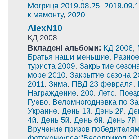
Могрица 2019.08.25
,
2019.09.1
к мамонту
,
2020
AlexN10
КД 2008
Вкладені альбоми:
КД 2008
,
Братья наши меньшие
,
Разно
туриста 2009
,
Закрытие сезон
море 2010
,
Закрытие сезона 2
2011
,
Зима
,
ПВД 23 февраля
,
Награждение
,
200
,
Лето
,
Поез
Гуево
,
Веломногодневка по З
Украине
,
День 1й
,
День 2й
,
Де
4й
,
День 5й
,
День 6й
,
День 7й
,
Вручение призов победителя
фотоконкурса:"Велоприкол 20