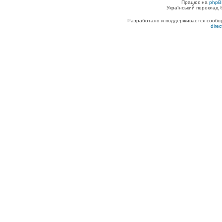
Працює на
phpB
Український переклад
Разработано и поддерживается сообщес
dire