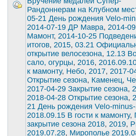
Вручение медалей Супер-
Рандоннерам на Клубном мес
05-21 День рождения Velo-min
2014-07-19 ДР Мавра
,
2014-09
Мамонт
,
2014-10-25 Подведен
итогов
,
2015
,
03.21 Официаль
открытие велосезона
,
12.13 В
сало, огурцы
,
2016
,
2016.09.10
к мамонту
,
Небо
,
2017
,
2017-0
Открытие сезона
,
Каменец
,
Че
2017-04-29 Закрытие сезона
,
2018-04-28 Открытие сезона
,
21 День рождения Velo-minus-
2018.09.15 В гости к мамонту
,
закрытие сезона 2018
,
2019
,
Р
2019.07.28
,
Мирополье 2019.0