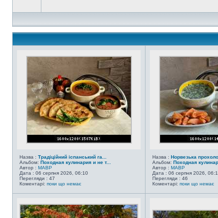
Назва :
Традіційний іспанський га...
Назва :
Норвезька прохол
Альбом:
Походная кулинария и не т...
Альбом:
Походная кулинари
Автор :
MABP
Автор :
MABP
Дата : 06 серпня 2026, 06:10
Дата : 06 серпня 2026, 06:
Перегляди : 47
Перегляди : 46
Коментарі:
поки що немає
Коментарі:
поки що немає