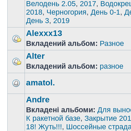
Велодень 2.05
,
2017
,
Водокре
2018
,
Черногория
,
День 0-1
,
Д
День 3
,
2019
Alexxx13
Вкладений альбом:
Разное
Alter
Вкладений альбом:
разное
amatol.
Andre
Вкладені альбоми:
Для выно
К ракетной базе
,
Закрытие 201
18! Жуть!!!
,
Шоссейные страд