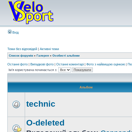
Вхід
Теми без відповідей
|
Активні теми
Список форумів
»
Галерея
»
Особисті альбоми
Останні фото
|
Випадкові фото
|
Останні коментарі
|
Фото з найвищою оцінкою
|
Пе
Ім'я користувача починається з:
Альбом
technic
O-deleted