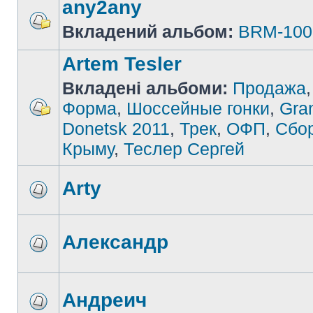
any2any
Вкладений альбом:
BRM-100
Artem Tesler
Вкладені альбоми:
Продажа
Форма
,
Шоссейные гонки
,
Gran
Donetsk 2011
,
Трек
,
ОФП
,
Сбо
Крыму
,
Теслер Сергей
Arty
Александр
Андреич