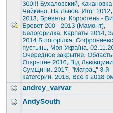
300!!! Бухаловский
,
Качановка
Чайкино
,
На Львов
,
Итог 2012
2013
,
Бреветы
,
Коростень - В
Бревет 200 - 2013 (Мамонт)
,
Белогорилка
,
Карпаты 2014
,
З
2014 Білогорілка
,
Софрониевс
пустынь
,
Моя Україна
,
02.11.2
Очередное закрытие
,
Область
Открытие 2016
,
Від Львівщини
Сумщини
,
2017
,
"Матрац" 3-й
категории
,
2018
,
Все в 2018-о
andrey_varvar
AndySouth