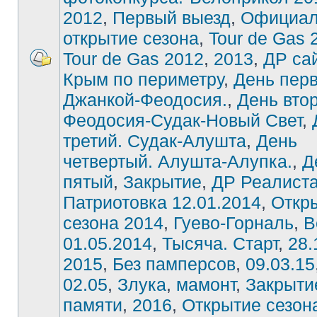
2012
,
Первый выезд
,
Официал
открытие сезона
,
Tour de Gas 
Tour de Gas 2012
,
2013
,
ДР са
Крым по периметру
,
День пер
Джанкой-Феодосия.
,
День вто
Феодосия-Судак-Новый Свет
,
третий. Судак-Алушта
,
День
четвертый. Алушта-Алупка.
,
Д
пятый
,
Закрытие
,
ДР Реалист
Патриотовка 12.01.2014
,
Откр
сезона 2014
,
Гуево-Горналь
,
В
01.05.2014
,
Тысяча. Старт
,
28.
2015
,
Без памперсов
,
09.03.15
02.05
,
Злука
,
мамонт
,
Закрыти
памяти
,
2016
,
Открытие сезон