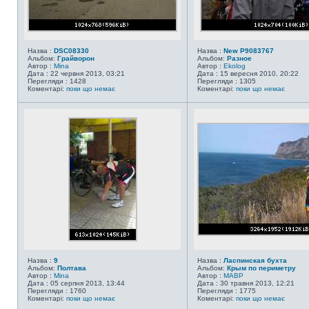
Назва :
DSC08330
Назва :
New P9083767
Альбом:
Грайворон
Альбом:
Разное
Автор :
Mina
Автор :
Ekolog
Дата : 22 червня 2013, 03:21
Дата : 15 вересня 2010, 20:22
Перегляди : 1428
Перегляди : 1305
Коментарі:
поки що немає
Коментарі:
поки що немає
Назва :
9
Назва :
Ласпинская бухта
Альбом:
Полтава
Альбом:
Крым по периметру
Автор :
Mina
Автор :
MABP
Дата : 05 серпня 2013, 13:44
Дата : 30 травня 2013, 12:21
Перегляди : 1760
Перегляди : 1775
Коментарі:
поки що немає
Коментарі:
поки що немає