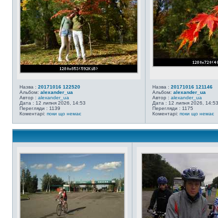
Назва :
20171016 122520
Назва :
20171016 121146
Альбом:
alexander_ua
Альбом:
alexander_ua
Автор :
alexander_ua
Автор :
alexander_ua
Дата : 12 липня 2026, 14:53
Дата : 12 липня 2026, 14:5
Перегляди : 1139
Перегляди : 1175
Коментарі:
поки що немає
Коментарі:
поки що немає