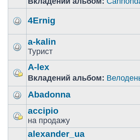
Вкладений альбом:
Cannonda
4Ernig
a-kalin
Турист
A-lex
Вкладений альбом:
Велоден
Abadonna
accipio
на продажу
alexander_ua