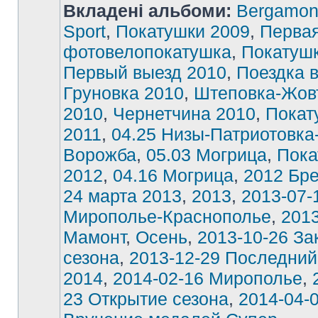
Вкладені альбоми:
Bergamon
Sport
,
Покатушки 2009
,
Перва
фотовелопокатушка
,
Покатушк
Первый выезд 2010
,
Поездка 
Груновка 2010
,
Штеповка-Жов
2010
,
Чернетчина 2010
,
Покат
2011
,
04.25 Низы-Патриотовка
Ворожба
,
05.03 Могрица
,
Пока
2012
,
04.16 Могрица
,
2012 Бре
24 марта 2013
,
2013
,
2013-07-
Мирополье-Краснополье
,
2013
Мамонт
,
Осень
,
2013-10-26 За
сезона
,
2013-12-29 Последний
2014
,
2014-02-16 Мирополье
,
23 Открытие сезона
,
2014-04-