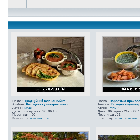
Назва :
Традіційний іспанський га...
Назва :
Норвезька прохол
Альбом:
Походная кулинария и не т...
Альбом:
Походная кулинари
Автор :
MABP
Автор :
MABP
Дата : 06 серпня 2026, 06:10
Дата : 06 серпня 2026, 06:
Перегляди : 50
Перегляди : 51
Коментарі:
поки що немає
Коментарі:
поки що немає