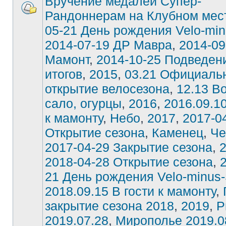
Вручение медалей Супер-
Рандоннерам на Клубном мес
05-21 День рождения Velo-min
2014-07-19 ДР Мавра
,
2014-09
Мамонт
,
2014-10-25 Подведен
итогов
,
2015
,
03.21 Официаль
открытие велосезона
,
12.13 В
сало, огурцы
,
2016
,
2016.09.10
к мамонту
,
Небо
,
2017
,
2017-0
Открытие сезона
,
Каменец
,
Че
2017-04-29 Закрытие сезона
,
2018-04-28 Открытие сезона
,
21 День рождения Velo-minus-
2018.09.15 В гости к мамонту
,
закрытие сезона 2018
,
2019
,
Р
2019.07.28
,
Мирополье 2019.0