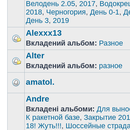
Велодень 2.05
,
2017
,
Водокре
2018
,
Черногория
,
День 0-1
,
Д
День 3
,
2019
Alexxx13
Вкладений альбом:
Разное
Alter
Вкладений альбом:
разное
amatol.
Andre
Вкладені альбоми:
Для выно
К ракетной базе
,
Закрытие 201
18! Жуть!!!
,
Шоссейные страд