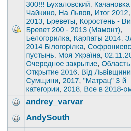
300!!! Бухаловский
,
Качановка
Чайкино
,
На Львов
,
Итог 2012
2013
,
Бреветы
,
Коростень - В
Бревет 200 - 2013 (Мамонт)
,
Белогорилка
,
Карпаты 2014
,
З
2014 Білогорілка
,
Софрониевс
пустынь
,
Моя Україна
,
02.11.2
Очередное закрытие
,
Область
Открытие 2016
,
Від Львівщини
Сумщини
,
2017
,
"Матрац" 3-й
категории
,
2018
,
Все в 2018-о
andrey_varvar
AndySouth