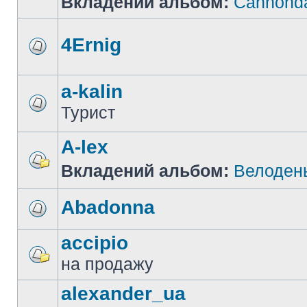
Вкладений альбом:
Cannonda
4Ernig
a-kalin
Турист
A-lex
Вкладений альбом:
Велоден
Abadonna
accipio
на продажу
alexander_ua