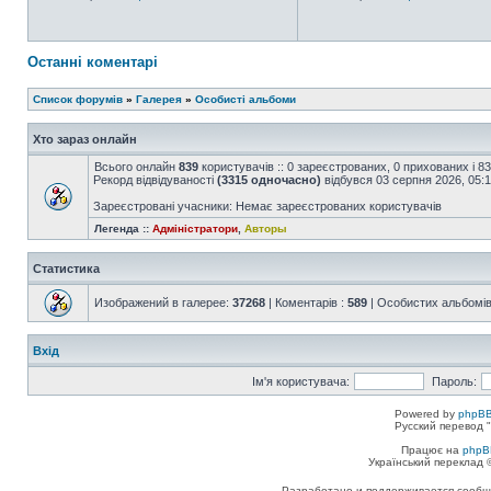
Останні коментарі
Список форумів
»
Галерея
»
Особисті альбоми
Хто зараз онлайн
Всього онлайн
839
користувачів :: 0 зареєстрованих, 0 прихованих і 8
Рекорд відвідуваності
(3315 одночасно)
відбувся 03 серпня 2026, 05:
Зареєстровані учасники: Немає зареєстрованих користувачів
Легенда ::
Адміністратори
,
Авторы
Статистика
Изображений в галерее:
37268
| Коментарів :
589
| Особистих альбомів
Вхід
Ім'я користувача:
Пароль:
Powered by
phpBB
Русский перевод "
Працює на
phpB
Український переклад
Разработано и поддерживается сообщес