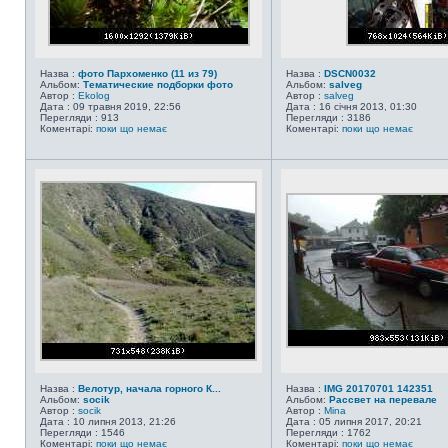
Назва :
фото Пархоменко (11 из 79)
Назва :
DSCN0032
Альбом:
Тематические подборки фото
Альбом:
salveg
Автор :
Ekolog
Автор :
salveg
Дата : 09 травня 2019, 22:56
Дата : 16 січня 2013, 01:30
Перегляди : 913
Перегляди : 3186
Коментарі:
поки що немає
Коментарі:
поки що немає
Назва :
Велотур, начала горного К...
Назва :
IMG 20170701 142351
Альбом:
socik
Альбом:
Рассвет на перевале
Автор :
socik
Автор :
Mina
Дата : 10 липня 2013, 21:26
Дата : 05 липня 2017, 20:21
Перегляди : 1546
Перегляди : 1762
Коментарі:
поки що немає
Коментарі:
поки що немає