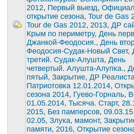
2012
,
Первый выезд
,
Официал
открытие сезона
,
Tour de Gas 
Tour de Gas 2012
,
2013
,
ДР са
Крым по периметру
,
День пер
Джанкой-Феодосия.
,
День вто
Феодосия-Судак-Новый Свет
,
третий. Судак-Алушта
,
День
четвертый. Алушта-Алупка.
,
Д
пятый
,
Закрытие
,
ДР Реалист
Патриотовка 12.01.2014
,
Откр
сезона 2014
,
Гуево-Горналь
,
В
01.05.2014
,
Тысяча. Старт
,
28.
2015
,
Без памперсов
,
09.03.15
02.05
,
Злука
,
мамонт
,
Закрыти
памяти
,
2016
,
Открытие сезон