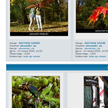
Назва :
20171016 122520
Назва :
20171016 121146
Альбом:
alexander_ua
Альбом:
alexander_ua
Автор :
alexander_ua
Автор :
alexander_ua
Дата : 12 липня 2026, 14:53
Дата : 12 липня 2026, 14:5
Перегляди : 1154
Перегляди : 1201
Коментарі:
поки що немає
Коментарі:
поки що немає