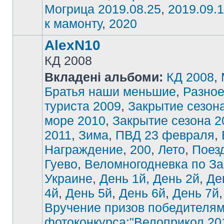
Могрица 2019.08.25
,
2019.09.1
к мамонту
,
2020
AlexN10
КД 2008
Вкладені альбоми:
КД 2008
,
Братья наши меньшие
,
Разно
туриста 2009
,
Закрытие сезон
море 2010
,
Закрытие сезона 2
2011
,
Зима
,
ПВД 23 февраля
,
Награждение
,
200
,
Лето
,
Поез
Гуево
,
Веломногодневка по З
Украине
,
День 1й
,
День 2й
,
Де
4й
,
День 5й
,
День 6й
,
День 7й
,
Вручение призов победителя
фотоконкурса:"Велоприкол 20