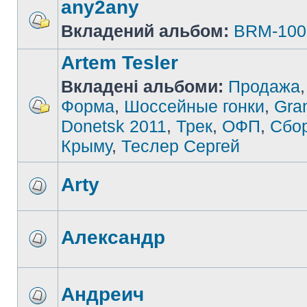
any2any
Вкладений альбом:
BRM-100
Artem Tesler
Вкладені альбоми:
Продажа
Форма
,
Шоссейные гонки
,
Gran
Donetsk 2011
,
Трек
,
ОФП
,
Сбо
Крыму
,
Теслер Сергей
Arty
Александр
Андреич