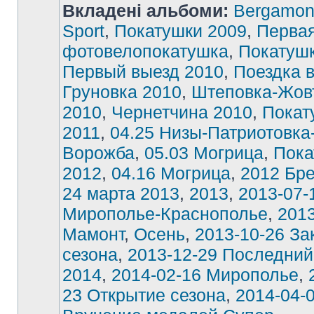
Вкладені альбоми:
Bergamon
Sport
,
Покатушки 2009
,
Перва
фотовелопокатушка
,
Покатушк
Первый выезд 2010
,
Поездка 
Груновка 2010
,
Штеповка-Жов
2010
,
Чернетчина 2010
,
Покат
2011
,
04.25 Низы-Патриотовка
Ворожба
,
05.03 Могрица
,
Пока
2012
,
04.16 Могрица
,
2012 Бре
24 марта 2013
,
2013
,
2013-07-
Мирополье-Краснополье
,
2013
Мамонт
,
Осень
,
2013-10-26 За
сезона
,
2013-12-29 Последний
2014
,
2014-02-16 Мирополье
,
23 Открытие сезона
,
2014-04-