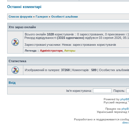
Останні коментарі
Список форумів
»
Галерея
»
Особисті альбоми
Хто зараз онлайн
Всього онлайн
1028
користувачів :: 0 зареєстрованих, 0 прихованих і 
Рекорд відвідуваності
(3315 одночасно)
відбувся 03 серпня 2026, 05:
Зареєстровані учасники: Немає зареєстрованих користувачів
Легенда ::
Адміністратори
,
Авторы
Статистика
Изображений в галерее:
37268
| Коментарів :
589
| Особистих альбомів
Вхід
Ім'я користувача:
Пароль:
Powered by
phpBB
Русский перевод "
Працює на
phpB
Український переклад
Разработано и поддерживается сообщес
dire