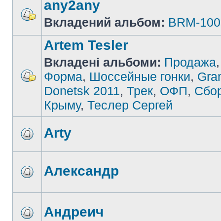
any2any
Вкладений альбом:
BRM-100
Artem Tesler
Вкладені альбоми:
Продажа
Форма
,
Шоссейные гонки
,
Gran
Donetsk 2011
,
Трек
,
ОФП
,
Сбо
Крыму
,
Теслер Сергей
Arty
Александр
Андреич