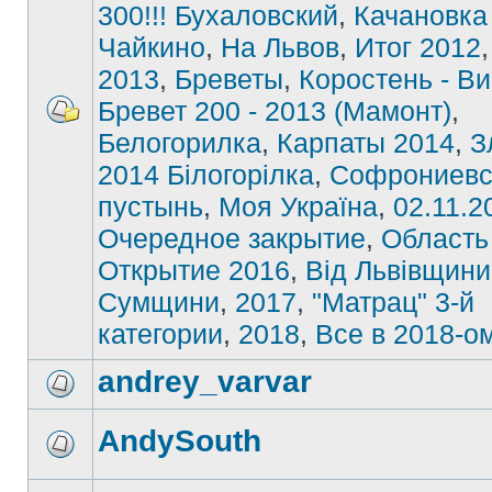
300!!! Бухаловский
,
Качановка
Чайкино
,
На Львов
,
Итог 2012
2013
,
Бреветы
,
Коростень - В
Бревет 200 - 2013 (Мамонт)
,
Белогорилка
,
Карпаты 2014
,
З
2014 Білогорілка
,
Софрониевс
пустынь
,
Моя Україна
,
02.11.2
Очередное закрытие
,
Область
Открытие 2016
,
Від Львівщини
Сумщини
,
2017
,
"Матрац" 3-й
категории
,
2018
,
Все в 2018-о
andrey_varvar
AndySouth