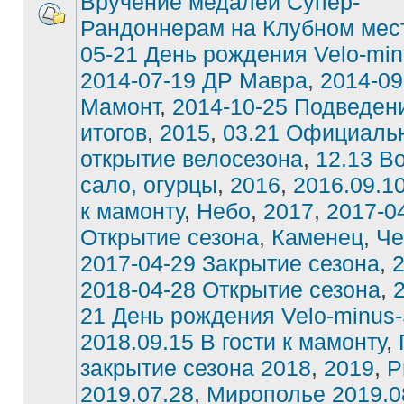
Вручение медалей Супер-
Рандоннерам на Клубном мес
05-21 День рождения Velo-min
2014-07-19 ДР Мавра
,
2014-09
Мамонт
,
2014-10-25 Подведен
итогов
,
2015
,
03.21 Официаль
открытие велосезона
,
12.13 В
сало, огурцы
,
2016
,
2016.09.10
к мамонту
,
Небо
,
2017
,
2017-0
Открытие сезона
,
Каменец
,
Че
2017-04-29 Закрытие сезона
,
2018-04-28 Открытие сезона
,
21 День рождения Velo-minus-
2018.09.15 В гости к мамонту
,
закрытие сезона 2018
,
2019
,
Р
2019.07.28
,
Мирополье 2019.0