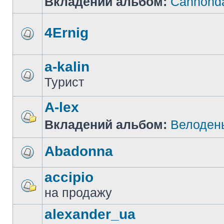
Вкладений альбом:
Cannonda
4Ernig
a-kalin
Турист
A-lex
Вкладений альбом:
Велоден
Abadonna
accipio
на продажу
alexander_ua