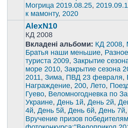
Могрица 2019.08.25
,
2019.09.1
к мамонту
,
2020
AlexN10
КД 2008
Вкладені альбоми:
КД 2008
,
Братья наши меньшие
,
Разно
туриста 2009
,
Закрытие сезон
море 2010
,
Закрытие сезона 2
2011
,
Зима
,
ПВД 23 февраля
,
Награждение
,
200
,
Лето
,
Поез
Гуево
,
Веломногодневка по З
Украине
,
День 1й
,
День 2й
,
Де
4й
,
День 5й
,
День 6й
,
День 7й
,
Вручение призов победителя
фотоконкурса:"Велоприкол 20