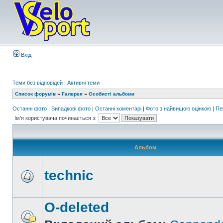
Вхід
Теми без відповідей
|
Активні теми
Список форумів
»
Галерея
»
Особисті альбоми
Останні фото
|
Випадкові фото
|
Останні коментарі
|
Фото з найвищою оцінкою
|
Пе
Ім'я користувача починається з:
Альбом
technic
O-deleted