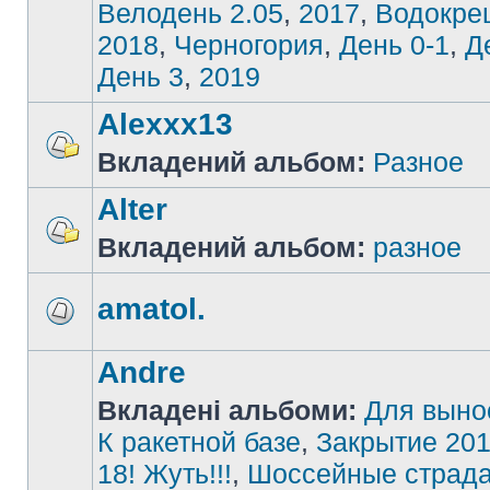
Велодень 2.05
,
2017
,
Водокре
2018
,
Черногория
,
День 0-1
,
Д
День 3
,
2019
Alexxx13
Вкладений альбом:
Разное
Alter
Вкладений альбом:
разное
amatol.
Andre
Вкладені альбоми:
Для выно
К ракетной базе
,
Закрытие 201
18! Жуть!!!
,
Шоссейные страд