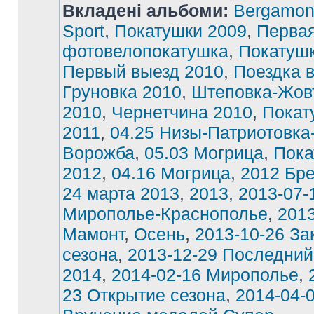
Вкладені альбоми:
Bergamon
Sport
,
Покатушки 2009
,
Перва
фотовелопокатушка
,
Покатушк
Первый выезд 2010
,
Поездка 
Груновка 2010
,
Штеповка-Жов
2010
,
Чернетчина 2010
,
Покат
2011
,
04.25 Низы-Патриотовка
Ворожба
,
05.03 Могрица
,
Пока
2012
,
04.16 Могрица
,
2012 Бре
24 марта 2013
,
2013
,
2013-07-
Мирополье-Краснополье
,
2013
Мамонт
,
Осень
,
2013-10-26 За
сезона
,
2013-12-29 Последний
2014
,
2014-02-16 Мирополье
,
23 Открытие сезона
,
2014-04-