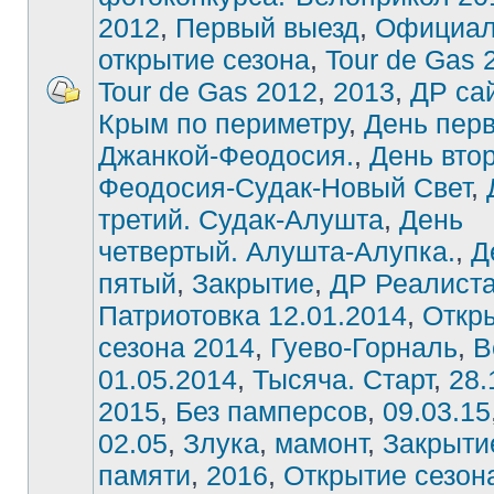
2012
,
Первый выезд
,
Официал
открытие сезона
,
Tour de Gas 
Tour de Gas 2012
,
2013
,
ДР са
Крым по периметру
,
День пер
Джанкой-Феодосия.
,
День вто
Феодосия-Судак-Новый Свет
,
третий. Судак-Алушта
,
День
четвертый. Алушта-Алупка.
,
Д
пятый
,
Закрытие
,
ДР Реалист
Патриотовка 12.01.2014
,
Откр
сезона 2014
,
Гуево-Горналь
,
В
01.05.2014
,
Тысяча. Старт
,
28.
2015
,
Без памперсов
,
09.03.15
02.05
,
Злука
,
мамонт
,
Закрыти
памяти
,
2016
,
Открытие сезон