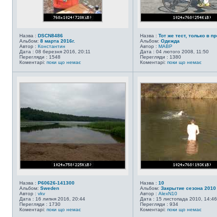
Назва :
DSCN8486
Назва :
Тот же тест, только в про
Альбом:
8 марта 2016г.
Альбом:
Одежда
Автор :
Константин
Автор :
MABP
Дата : 08 березня 2016, 20:11
Дата : 04 лютого 2008, 11:50
Перегляди : 1548
Перегляди : 1380
Коментарі:
поки що немає
Коментарі:
поки що немає
Назва :
P60626-141300
Назва :
10
Альбом:
Sweden
Альбом:
Закрытие сезона 2010
Автор :
vkv
Автор :
AlexN10
Дата : 16 липня 2016, 20:44
Дата : 15 листопада 2010, 14:46
Перегляди : 1730
Перегляди : 934
Коментарі:
поки що немає
Коментарі:
поки що немає