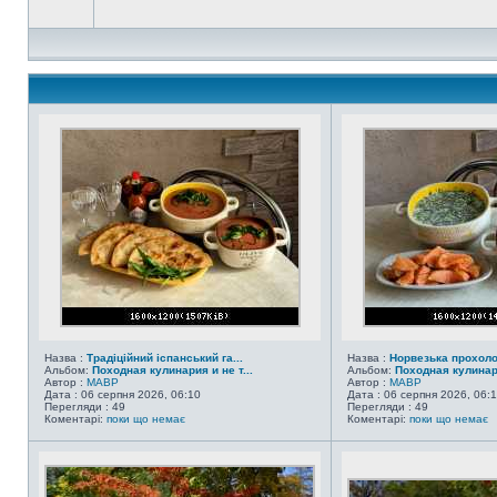
Назва :
Традіційний іспанський га...
Назва :
Норвезька прохол
Альбом:
Походная кулинария и не т...
Альбом:
Походная кулинари
Автор :
MABP
Автор :
MABP
Дата : 06 серпня 2026, 06:10
Дата : 06 серпня 2026, 06:
Перегляди : 49
Перегляди : 49
Коментарі:
поки що немає
Коментарі:
поки що немає