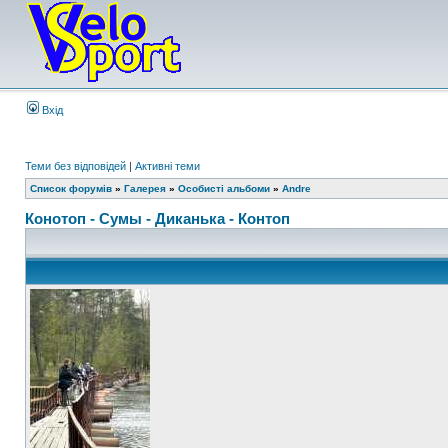
Вхід
Теми без відповідей
|
Активні теми
Список форумів
»
Галерея
»
Особисті альбоми
»
Andre
Конотоп - Сумы - Диканька - Контоп