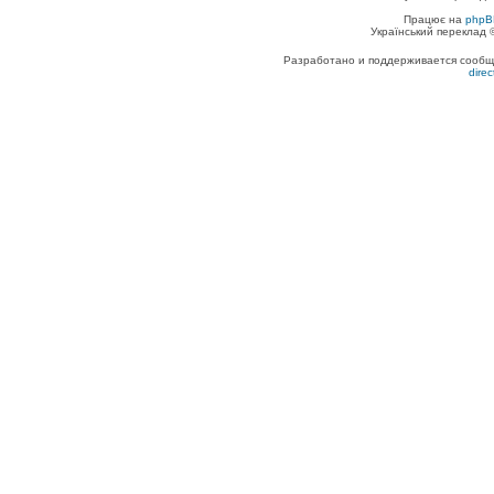
Працює на
phpB
Український переклад
Разработано и поддерживается сообщес
dire