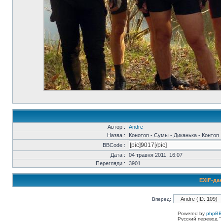
Автор :
Andre
Назва :
Конотоп - Сумы - Диканька - Контоп
BBCode :
Дата :
04 травня 2011, 16:07
Перегляди :
3901
EXIF-да
Вперед:
Powered by
phpBB
Русский перевод "