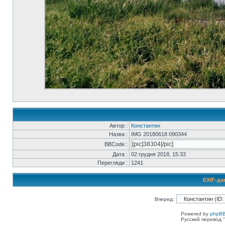
Автор :
Константин
Назва :
IMG 20180618 090344
BBCode :
Дата :
02 грудня 2018, 15:33
Перегляди :
1241
EXIF-да
Вперед:
Powered by
phpBB
Русский перевод "