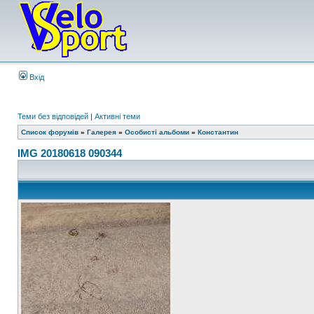
Вхід
Теми без відповідей
|
Активні теми
Список форумів
»
Галерея
»
Особисті альбоми
»
Константин
IMG 20180618 090344