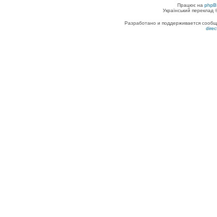
Працює на
phpB
Український переклад
Разработано и поддерживается сообщес
dire