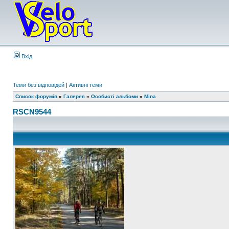
Вхід
Теми без відповідей
|
Активні теми
Список форумів
»
Галерея
»
Особисті альбоми
»
Mina
RSCN9544