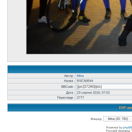
Автор :
Mina
Назва :
RSCN9544
BBCode :
Дата :
23 серпня 2018, 07:53
Перегляди :
2777
EXIF-да
Вперед:
Powered by
phpBB
Русский перевод "