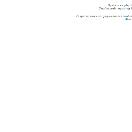
Працює на
phpB
Український переклад
Разработано и поддерживается сообщес
dire