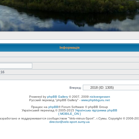
Інформація
:16
Вперед:
Powered by
phpBB Gallery
© 2007, 2009
nickvergessen
Русский перевод "phpBB Gallery" -
www.phpbbguru.net
Працює на
phpBB
® Forum Software © phpBB Group
Український переклад © 2005-2015
Українська підтримка phpBB
{ MOBILE_ON }
азработано и поддерживается сообществом "Velo-minus-Sport", г.Сумы, Copyright © 2006-20
director@velo-sport.sumy.ua