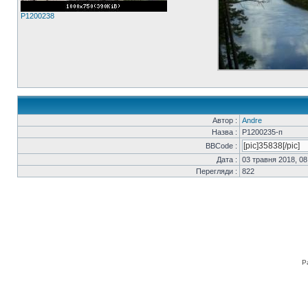
P1200238
Автор :
Andre
Назва :
P1200235-п
BBCode :
Дата :
03 травня 2018, 08
Перегляди :
822
Р