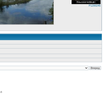
P1200245
16