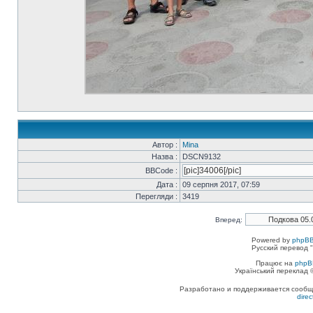
Автор :
Mina
Назва :
DSCN9132
BBCode :
Дата :
09 серпня 2017, 07:59
Перегляди :
3419
Вперед:
Powered by
phpBB
Русский перевод "
Працює на
phpB
Український переклад
Разработано и поддерживается сообщес
dire