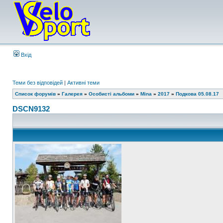
Вхід
Теми без відповідей
|
Активні теми
Список форумів
»
Галерея
»
Особисті альбоми
»
Mina
»
2017
»
Подкова 05.08.17
DSCN9132