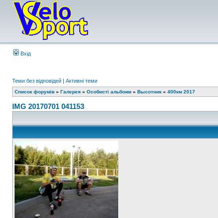
Вхід
Теми без відповідей
|
Активні теми
Список форумів
»
Галерея
»
Особисті альбоми
»
Высотник
»
400км 2017
IMG 20170701 041153