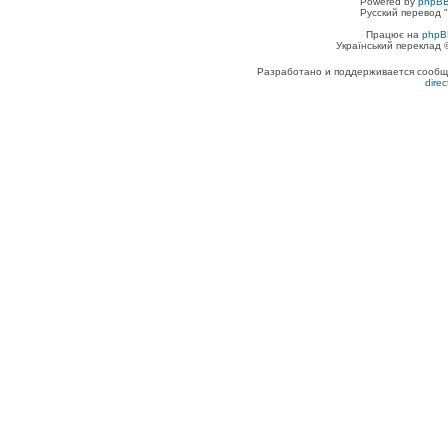
Powered by
phpBB
Русский перевод "
Працює на
phpB
Український переклад
Разработано и поддерживается сообщес
dire