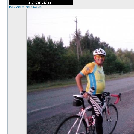
IMG 20170701 063549