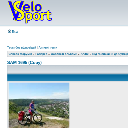
Вхід
Теми без відповідей
|
Активні теми
Список форумів
»
Галерея
»
Особисті альбоми
»
Andre
»
Від Львівщини до Сумщ
SAM 1695 (Copy)