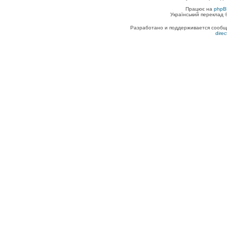
Працює на
phpB
Український переклад
Разработано и поддерживается сообщес
dire