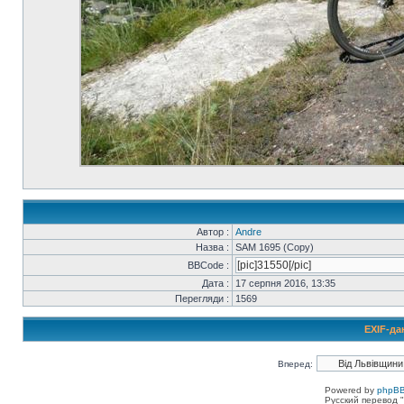
Автор :
Andre
Назва :
SAM 1695 (Copy)
BBCode :
Дата :
17 серпня 2016, 13:35
Перегляди :
1569
EXIF-да
Вперед:
Powered by
phpBB
Русский перевод "