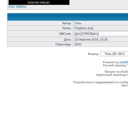
DSC 0996[1]
Автор :
Тень
Назва :
Подпись.png
BBCode :
Дата :
15 березня 2016, 23:25
Перегляди :
2043
Вперед:
Powered by
phpBB
Русский перевод "
Працює на
phpB
Український переклад
Разработано и поддерживается сообщес
dire