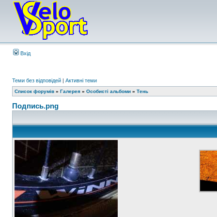
Вхід
Теми без відповідей
|
Активні теми
Список форумів
»
Галерея
»
Особисті альбоми
»
Тень
Подпись.png