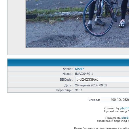
Автор :
MABP
Назва :
IMAG0430-1
BBCode :
Дата :
29 червня 2014, 09:02
Перегляди :
3167
Вперед:
Powered by
phpBB
Русский перевод "
Працює на
phpB
Український переклад
Разработано и поддерживается сообщес