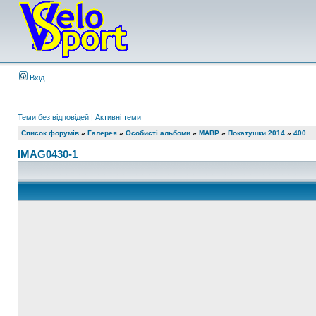
Вхід
Теми без відповідей
|
Активні теми
Список форумів
»
Галерея
»
Особисті альбоми
»
MABP
»
Покатушки 2014
»
400
IMAG0430-1