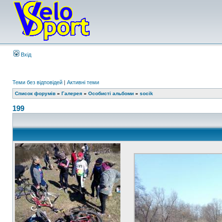
Вхід
Теми без відповідей
|
Активні теми
Список форумів
»
Галерея
»
Особисті альбоми
»
socik
199