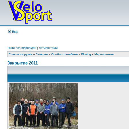
Вхід
Теми без відповідей
|
Активні теми
Список форумів
»
Галерея
»
Особисті альбоми
»
Ekolog
»
Мероприятия
Закрытие 2011