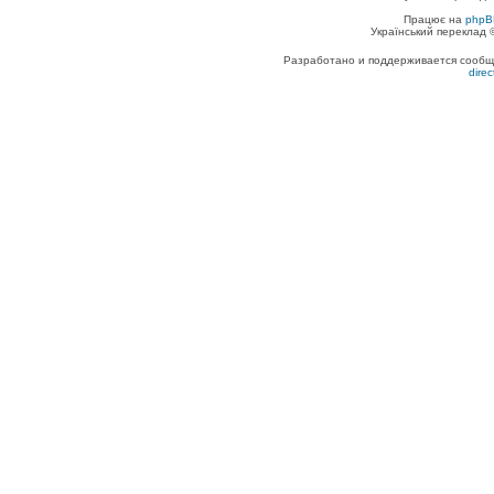
Працює на
phpB
Український переклад
Разработано и поддерживается сообщес
dire