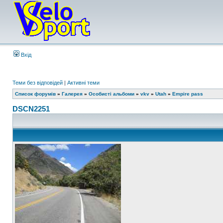
Вхід
Теми без відповідей
|
Активні теми
Список форумів
»
Галерея
»
Особисті альбоми
»
vkv
»
Utah
»
Empire pass
DSCN2251