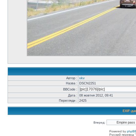
Автор :
vkv
Назва :
DSCN2251
BBCode :
Дата :
08 жовтня 2012, 09:41
Перегляди :
2425
EXIF-да
Вперед:
Powered by
phpBB
Русский перевод "