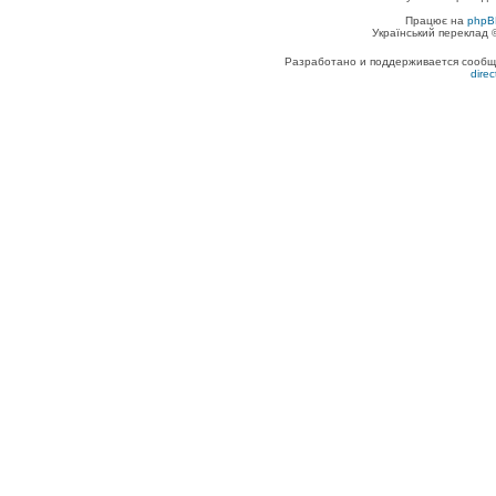
Працює на
phpB
Український переклад
Разработано и поддерживается сообщес
dire