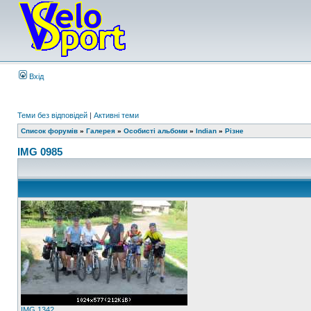
Вхід
Теми без відповідей
|
Активні теми
Список форумів
»
Галерея
»
Особисті альбоми
»
Indian
»
Різне
IMG 0985
IMG 1342