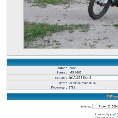
Автор :
Indian
Назва :
IMG 0985
BBCode :
Дата :
20 липня 2012, 01:32
Перегляди :
1791
EXIF-да
Вперед:
Powered by
phpBB
Русский перевод "