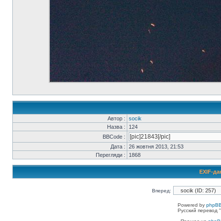
Автор :
socik
Назва :
124
BBCode :
Дата :
26 жовтня 2013, 21:53
Перегляди :
1868
EXIF-да
Вперед:
Powered by
phpBB
Русский перевод "