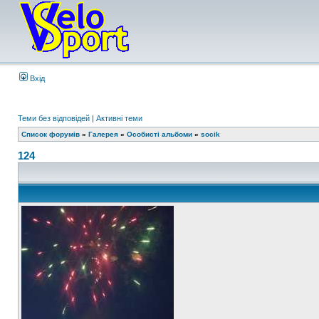
Вхід
Теми без відповідей
|
Активні теми
Список форумів
»
Галерея
»
Особисті альбоми
»
socik
124