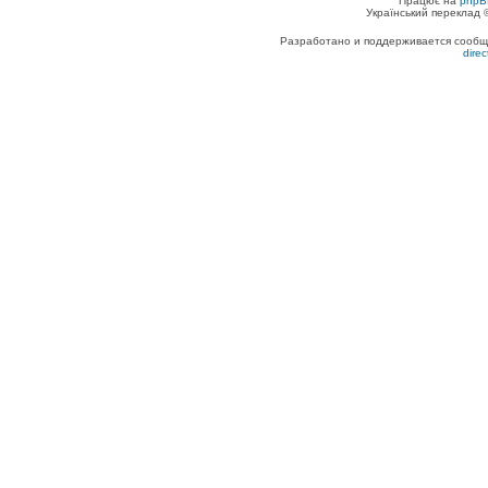
Працює на
phpB
Український переклад
Разработано и поддерживается сообщес
dire