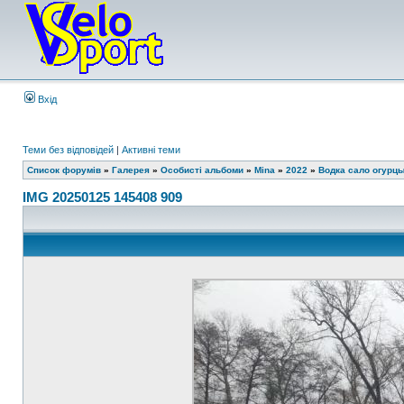
Вхід
Теми без відповідей
|
Активні теми
Список форумів
»
Галерея
»
Особисті альбоми
»
Mina
»
2022
»
Водка сало огурц
IMG 20250125 145408 909