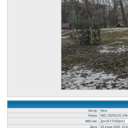
Автор :
Mina
Назва :
IMG 20250125 145
BBCode :
Дата :
25 січня 2025, 15:5