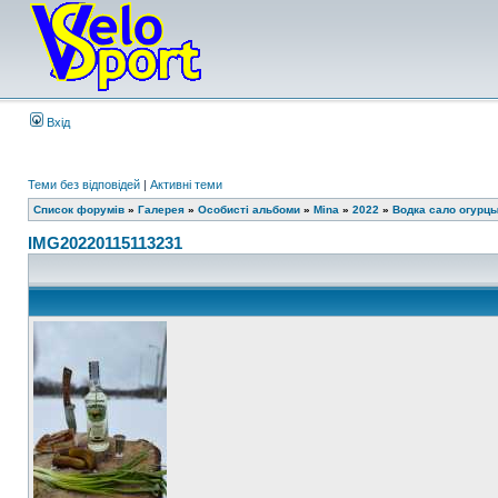
Вхід
Теми без відповідей
|
Активні теми
Список форумів
»
Галерея
»
Особисті альбоми
»
Mina
»
2022
»
Водка сало огурц
IMG20220115113231