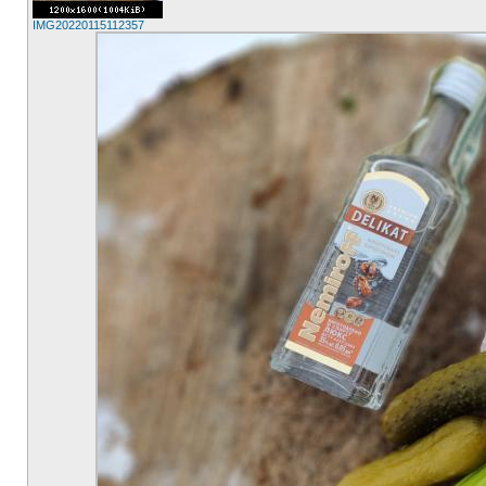
IMG20220115112357