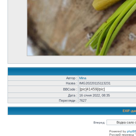
Автор :
Mina
Назва :
IMG20220115113231
BBCode :
Дата :
16 січня 2022, 08:35
Перегляди :
7627
EXIF-да
Вперед:
Powered by
phpBB
Русский перевод "