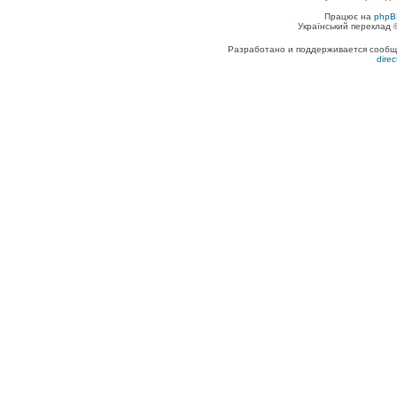
Працює на
phpB
Український переклад
Разработано и поддерживается сообщес
dire