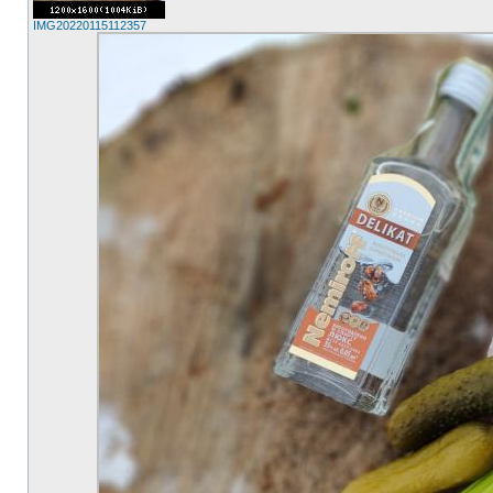
IMG20220115112357