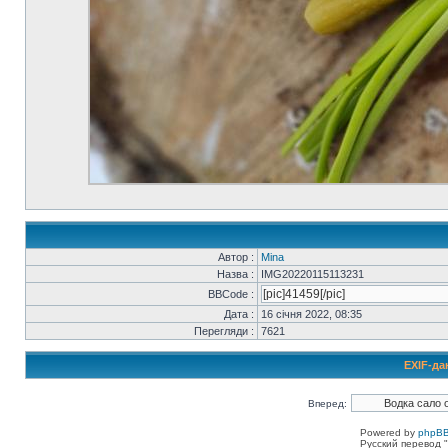
Автор :
Mina
Назва :
IMG20220115113231
BBCode :
Дата :
16 січня 2022, 08:35
Перегляди :
7621
EXIF-да
Вперед:
Powered by
phpBB
Русский перевод "