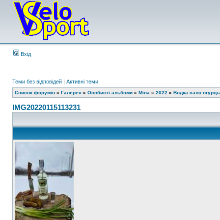
Вхід
Теми без відповідей
|
Активні теми
Список форумів
»
Галерея
»
Особисті альбоми
»
Mina
»
2022
»
Водка сало огурц
IMG20220115113231