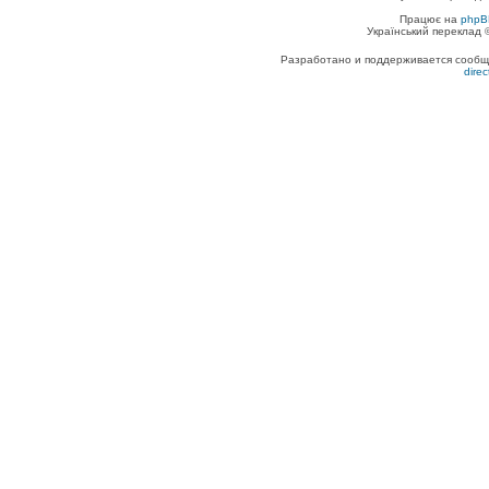
Працює на
phpB
Український переклад
Разработано и поддерживается сообщес
dire