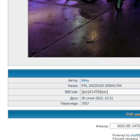
Автор :
Mina
Назва :
PXL 20220103 200041784
BBCode :
Дата :
05 січня 2022, 12:21
Перегляди :
7057
EXIF-да
Вперед:
Powered by
phpBB
Русский перевод "