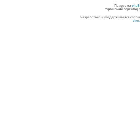
Працює на
phpB
Український переклад
Разработано и поддерживается сообщес
dire