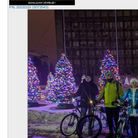
PXL 20220103 193735431