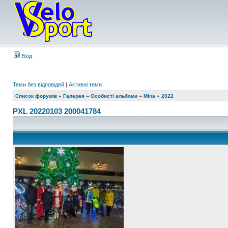
Вхід
Теми без відповідей
|
Активні теми
Список форумів
»
Галерея
»
Особисті альбоми
»
Mina
»
2022
PXL 20220103 200041784