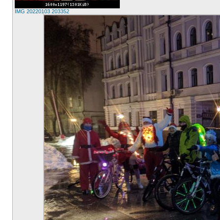
IMG 20220103 203352