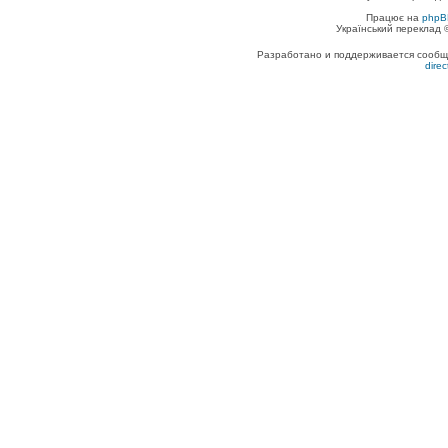
Працює на
phpB
Український переклад
Разработано и поддерживается сообщес
dire