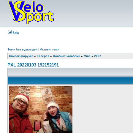
Вхід
Теми без відповідей
|
Активні теми
Список форумів
»
Галерея
»
Особисті альбоми
»
Mina
»
2022
PXL 20220103 192152191