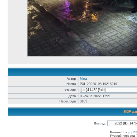
Автор :
Mina
Назва :
PXL 20220103 192152191
BBCode :
Дата :
05 січня 2022, 12:21
Перегляди :
3183
EXIF-да
Вперед:
Powered by
phpBB
Русский перевод "