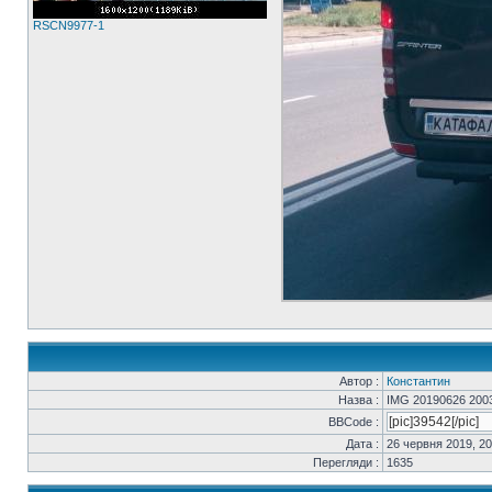
RSCN9977-1
Автор :
Константин
Назва :
IMG 20190626 200
BBCode :
Дата :
26 червня 2019, 20
Перегляди :
1635