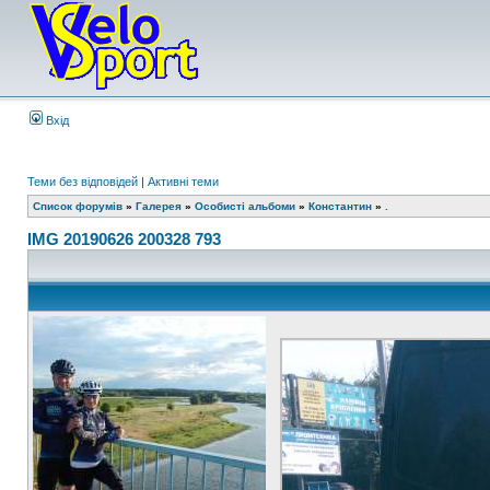
Вхід
Теми без відповідей
|
Активні теми
Список форумів
»
Галерея
»
Особисті альбоми
»
Константин
»
.
IMG 20190626 200328 793