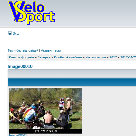
Вхід
Теми без відповідей
|
Активні теми
Список форумів
»
Галерея
»
Особисті альбоми
»
alexander_ua
»
2017
»
2017-04-2
Image00010
Image00011