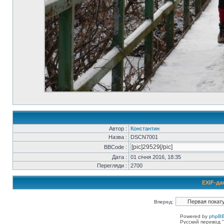
Автор :
Константин
Назва :
DSCN7001
BBCode :
Дата :
01 січня 2016, 18:35
Перегляди :
2700
EXIF-да
Вперед:
Powered by
phpBB
Русский перевод "