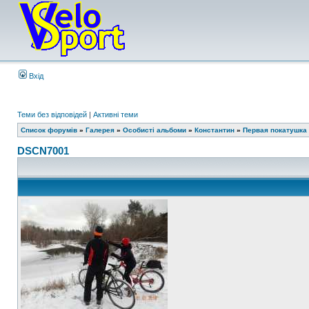
Вхід
Теми без відповідей
|
Активні теми
Список форумів
»
Галерея
»
Особисті альбоми
»
Константин
»
Первая покатушка 
DSCN7001