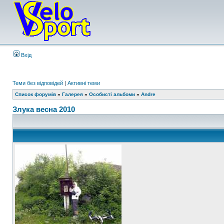
Вхід
Теми без відповідей
|
Активні теми
Список форумів
»
Галерея
»
Особисті альбоми
»
Andre
Злука весна 2010