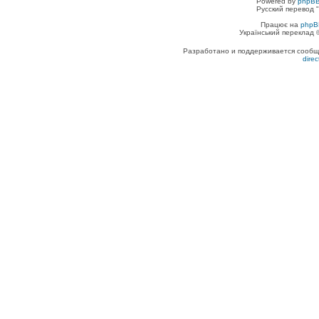
Powered by
phpBB
Русский перевод "
Працює на
phpB
Український переклад
Разработано и поддерживается сообщес
dire