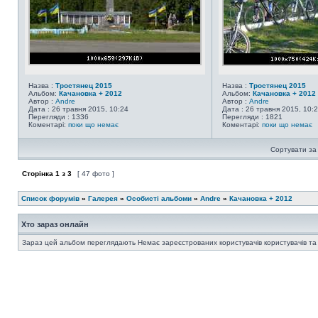
Назва :
Тростянец 2015
Назва :
Тростянец 2015
Альбом:
Качановка + 2012
Альбом:
Качановка + 2012
Автор :
Andre
Автор :
Andre
Дата : 26 травня 2015, 10:24
Дата : 26 травня 2015, 10:
Перегляди : 1336
Перегляди : 1821
Коментарі:
поки що немає
Коментарі:
поки що немає
Сортувати за
Сторінка
1
з
3
[ 47 фото ]
Список форумів
»
Галерея
»
Особисті альбоми
»
Andre
»
Качановка + 2012
Хто зараз онлайн
Зараз цей альбом переглядають Немає зареєстрованих користувачів користувачів та 