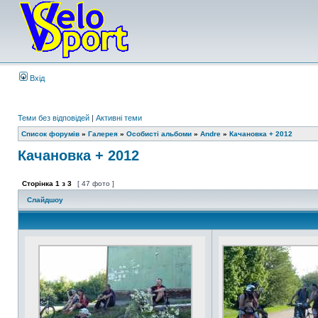
Вхід
Теми без відповідей
|
Активні теми
Список форумів
»
Галерея
»
Особисті альбоми
»
Andre
»
Качановка + 2012
Качановка + 2012
Сторінка
1
з
3
[ 47 фото ]
Слайдшоу