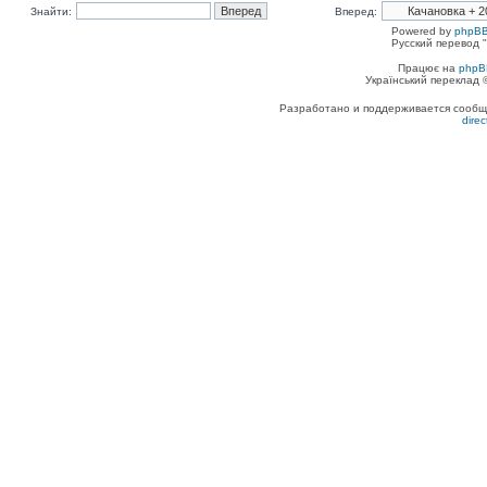
Знайти:
Вперед:
Powered by
phpBB
Русский перевод "
Працює на
phpB
Український переклад
Разработано и поддерживается сообщес
dire