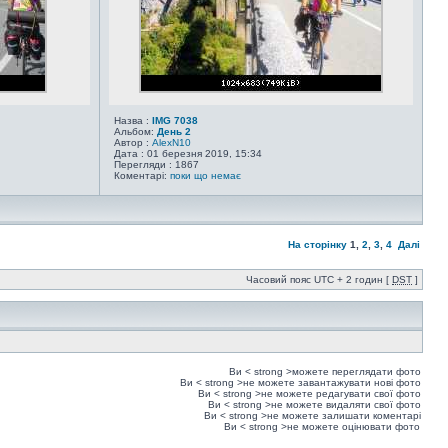
Назва :
IMG 7038
Альбом:
День 2
Автор :
AlexN10
Дата : 01 березня 2019, 15:34
Перегляди : 1867
Коментарі:
поки що немає
На сторінку
1
,
2
,
3
,
4
Далі
Часовий пояс UTC + 2 годин [
DST
]
Ви < strong >можете
переглядати фото
Ви < strong >не можете
завантажувати нові фото
Ви < strong >не можете
редагувати свої фото
Ви < strong >не можете
видаляти свої фото
Ви < strong >не можете
залишати коментарі
Ви < strong >не можете
оцінювати фото