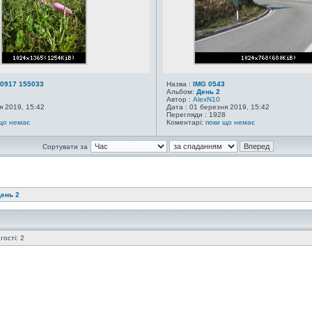
0917 155033
Назва :
IMG 0543
Альбом:
День 2
Автор :
AlexN10
я 2019, 15:42
Дата : 01 березня 2019, 15:42
2
Перегляди : 1928
що немає
Коментарі:
поки що немає
Сортувати за
ень 2
ості: 2