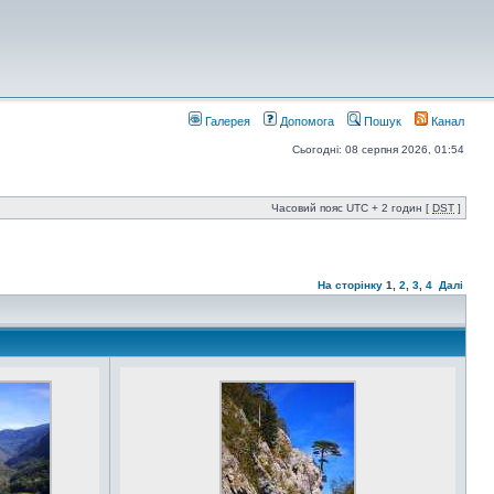
Галерея
Допомога
Пошук
Канал
Сьогодні: 08 серпня 2026, 01:54
Часовий пояс UTC + 2 годин [
DST
]
На сторінку
1
,
2
,
3
,
4
Далі