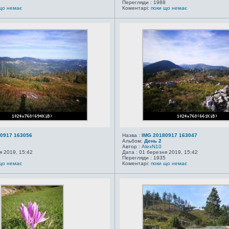
2
Перегляди : 1988
що немає
Коментарі:
поки що немає
0917 163056
Назва :
IMG 20180917 163047
Альбом:
День 2
Автор :
AlexN10
я 2019, 15:42
Дата : 01 березня 2019, 15:42
2
Перегляди : 1935
що немає
Коментарі:
поки що немає