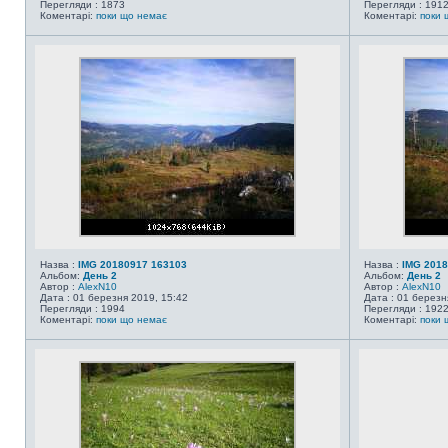
Перегляди : 1873
Перегляди : 191
Коментарі:
поки що немає
Коментарі:
поки 
Назва :
IMG 20180917 163103
Назва :
IMG 2018
Альбом:
День 2
Альбом:
День 2
Автор :
AlexN10
Автор :
AlexN10
Дата : 01 березня 2019, 15:42
Дата : 01 березн
Перегляди : 1994
Перегляди : 192
Коментарі:
поки що немає
Коментарі:
поки 