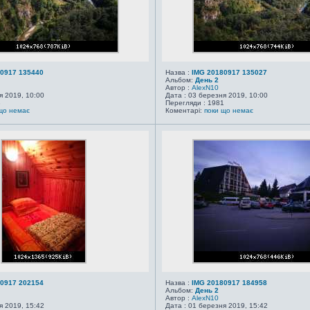
0917 135440
Назва :
IMG 20180917 135027
Альбом:
День 2
Автор :
AlexN10
я 2019, 10:00
Дата : 03 березня 2019, 10:00
3
Перегляди : 1981
що немає
Коментарі:
поки що немає
0917 202154
Назва :
IMG 20180917 184958
Альбом:
День 2
Автор :
AlexN10
я 2019, 15:42
Дата : 01 березня 2019, 15:42