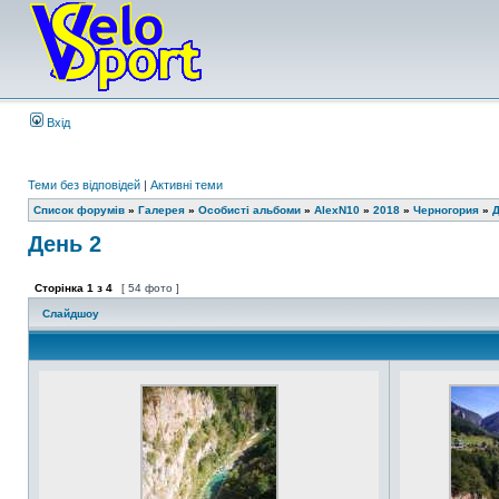
Вхід
Теми без відповідей
|
Активні теми
Список форумів
»
Галерея
»
Особисті альбоми
»
AlexN10
»
2018
»
Черногория
»
Д
День 2
Сторінка
1
з
4
[ 54 фото ]
Слайдшоу