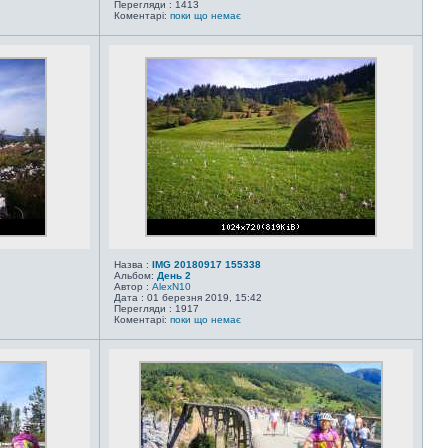
Перегляди : 1413
Коментарі:
поки що немає
Назва :
IMG 20180917 155338
Альбом:
День 2
Автор :
AlexN10
Дата : 01 березня 2019, 15:42
Перегляди : 1917
Коментарі:
поки що немає