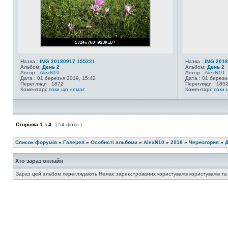
Назва :
IMG 20180917 155221
Назва :
IMG 2018
Альбом:
День 2
Альбом:
День 2
Автор :
AlexN10
Автор :
AlexN10
Дата : 01 березня 2019, 15:42
Дата : 01 березн
Перегляди : 1872
Перегляди : 185
Коментарі:
поки що немає
Коментарі:
поки 
Сторінка
1
з
4
[ 54 фото ]
Список форумів
»
Галерея
»
Особисті альбоми
»
AlexN10
»
2018
»
Черногория
»
Д
Хто зараз онлайн
Зараз цей альбом переглядають Немає зареєстрованих користувачів користувачів та г