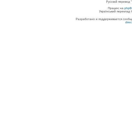
Русский перевод "
Працює на
phpB
Український переклад
Разработано и поддерживается сообщес
dire