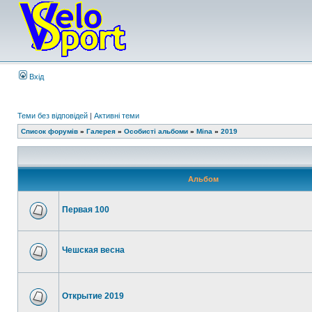
Вхід
Теми без відповідей
|
Активні теми
Список форумів
»
Галерея
»
Особисті альбоми
»
Mina
»
2019
Альбом
Первая 100
Чешская весна
Открытие 2019