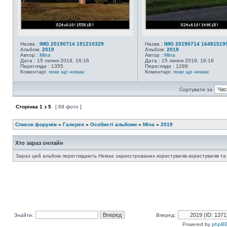
Назва :
IMG 20190714 191210329
Назва :
IMG 20190714 16481519
Альбом:
2019
Альбом:
2019
Автор :
Mina
Автор :
Mina
Дата : 15 липня 2019, 16:16
Дата : 15 липня 2019, 16:16
Перегляди : 1355
Перегляди : 1289
Коментарі:
поки що немає
Коментарі:
поки що немає
Сортувати за
Сторінка
1
з
5
[ 68 фото ]
Список форумів
»
Галерея
»
Особисті альбоми
»
Mina
»
2019
Хто зараз онлайн
Зараз цей альбом переглядають Немає зареєстрованих користувачів користувачів та 
Знайти:
Вперед:
Powered by
phpBB