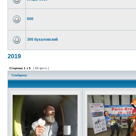
600
300 бухаловский
2019
Сторінка
1
з
5
[ 68 фото ]
Слайдшоу