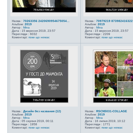
Назва :
70263356 2420690954675054...
Назва :
70979219 8739824163221
Альбом:
2019
Альбом:
2019
Автор :
Mina
Автор :
Mina
Дата : 15 вересня 2019, 23:57
Дата : 15 вересня 2019, 23:57
Перегляди : 6032
Перегляди : 2209
Коментарі:
поки що немає
Коментарі:
поки що немає
Назва :
Дизайн без названия (12)
Назва :
RSCN5031-COLLAGE
Альбом:
2019
Альбом:
2019
Автор :
Mina
Автор :
Mina
Дата : 05 серпня 2019, 00:11
Дата : 16 липня 2019, 10:12
Перегляди : 1958
Перегляди : 1771
Коментарі:
поки що немає
Коментарі:
поки що немає