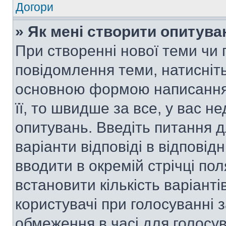
Догори
» Як мені створити опитува
При створенні нової теми чи 
повідомлення теми, натисніт
основною формою написання 
її, то швидше за все, у вас 
опитувань. Введіть питання д
варіанти відповіді в відповід
вводити в окремій стрічці поля
встановити кількість варіанті
користувачі при голосуванні з
обмеження в часі для голосув