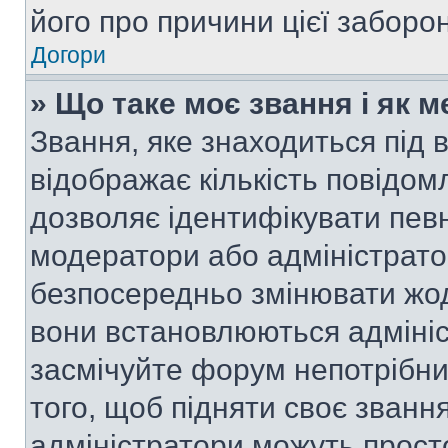
його про причини цієї заборо
Догори
» Що таке моє звання і як м
Звання, яке знаходиться під
відображає кількість повідом
дозволяє ідентифікувати певн
модератори або адміністрато
безпосередньо змінювати жод
вони встановлюються адмініс
засмічуйте форум непотрібн
того, щоб підняти своє званн
адміністратори можуть прост