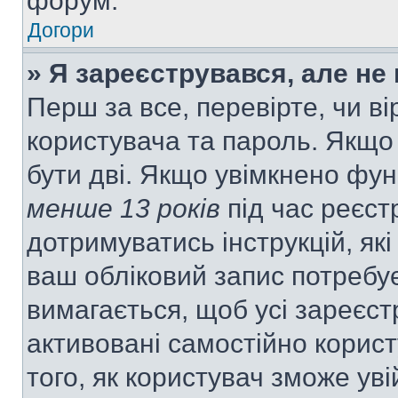
форум.
Догори
» Я зареєструвався, але не
Перш за все, перевірте, чи ві
користувача та пароль. Якщо
бути дві. Якщо увімкнено фу
менше 13 років
під час реєст
дотримуватись інструкцій, як
ваш обліковий запис потребу
вимагається, щоб усі зареєст
активовані самостійно корис
того, як користувач зможе уві