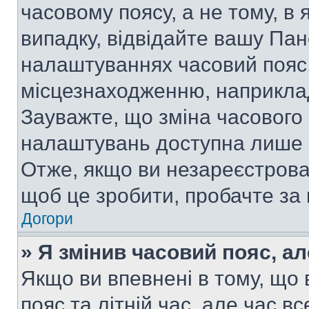
часовому поясу, а не тому, в
випадку, відвідайте вашу Пан
налаштуваннях часовий пояс,
місцезнаходженню, наприклад,
Зауважте, що зміна часового 
налаштувань доступна лише 
Отже, якщо ви незареєстрован
щоб це зробити, пробачте за
Догори
» Я змінив часовий пояс, ал
Якщо ви впевнені в тому, що
пояс та літній час, але час в