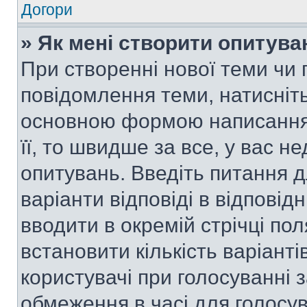
Догори
» Як мені створити опитува
При створенні нової теми чи 
повідомлення теми, натисніт
основною формою написання 
її, то швидше за все, у вас 
опитувань. Введіть питання д
варіанти відповіді в відповід
вводити в окремій стрічці поля
встановити кількість варіанті
користувачі при голосуванні з
обмеження в часі для голосув