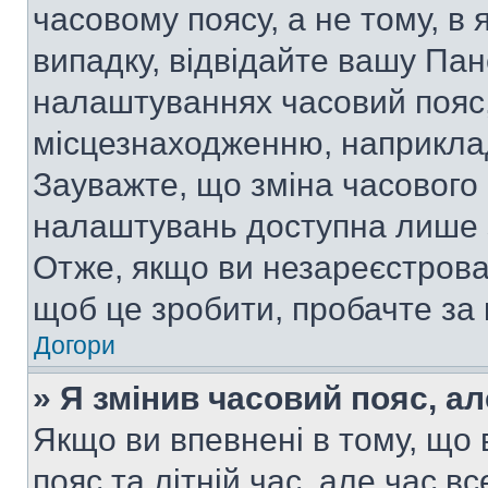
часовому поясу, а не тому, в
випадку, відвідайте вашу Пан
налаштуваннях часовий пояс,
місцезнаходженню, наприклад,
Зауважте, що зміна часового 
налаштувань доступна лише 
Отже, якщо ви незареєстрован
щоб це зробити, пробачте за
Догори
» Я змінив часовий пояс, ал
Якщо ви впевнені в тому, що
пояс та літній час, але час в