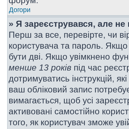
форум.
Догори
» Я зареєструвався, але не
Перш за все, перевірте, чи ві
користувача та пароль. Якщо
бути дві. Якщо увімкнено фу
менше 13 років
під час реєст
дотримуватись інструкцій, як
ваш обліковий запис потребу
вимагається, щоб усі зареєст
активовані самостійно корис
того, як користувач зможе уві