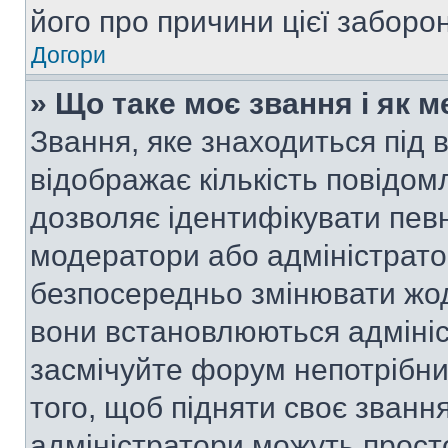
його про причини цієї заборо
Догори
» Що таке моє звання і як м
Звання, яке знаходиться під
відображає кількість повідом
дозволяє ідентифікувати певн
модератори або адміністрато
безпосередньо змінювати жод
вони встановлюються адмініс
засмічуйте форум непотрібн
того, щоб підняти своє званн
адміністратори можуть прост