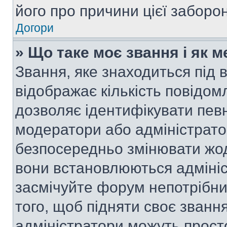
його про причини цієї заборо
Догори
» Що таке моє звання і як м
Звання, яке знаходиться під
відображає кількість повідом
дозволяє ідентифікувати певн
модератори або адміністрато
безпосередньо змінювати жод
вони встановлюються адмініс
засмічуйте форум непотрібн
того, щоб підняти своє званн
адміністратори можуть прост