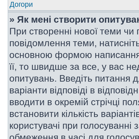
Догори
» Як мені створити опитува
При створенні нової теми чи 
повідомлення теми, натисніт
основною формою написання 
її, то швидше за все, у вас 
опитувань. Введіть питання д
варіанти відповіді в відповід
вводити в окремій стрічці поля
встановити кількість варіанті
користувачі при голосуванні з
обмеження в часі для голосув