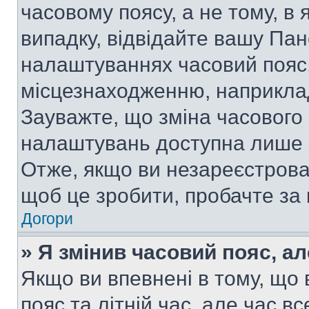
часовому поясу, а не тому, в
випадку, відвідайте вашу Пан
налаштуваннях часовий пояс,
місцезнаходженню, наприклад,
Зауважте, що зміна часового 
налаштувань доступна лише 
Отже, якщо ви незареєстрован
щоб це зробити, пробачте за
Догори
» Я змінив часовий пояс, ал
Якщо ви впевнені в тому, що
пояс та літній час, але час в