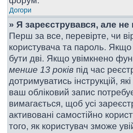
форум.
Догори
» Я зареєструвався, але не
Перш за все, перевірте, чи ві
користувача та пароль. Якщо
бути дві. Якщо увімкнено фу
менше 13 років
під час реєст
дотримуватись інструкцій, як
ваш обліковий запис потребу
вимагається, щоб усі зареєст
активовані самостійно корис
того, як користувач зможе уві