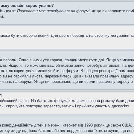
списку онлайн користувачів?
іть пункт
Приховати моє перебування на форумі
, якщо ви залишите пом
ем.
може бути створено новий. Для цього перейдіть на сторінку логування т
а та пароль. Якщо з ними усе гаразд, причин може бути дві. Якщо увімкн
мали. Якщо ні, то можливо ваш обліковий запис потребує активації. На д
ого, як користувач зможе увійти на форум. В процесі реєстрації вам пов
 ви не отримали листа, переконайтесь що ви вказали правильну адресу e
ивань на форумі. Якщо ви переконані, що ви ввели правильну адресу e-m
?!
бліковий запис. На багатьох форумах для зменшення розміру бази даних
ь, спробуйте повторно зареєструватись і прийняти участь у дискусіях.
та конфіденційність дітей в мережі інтернет від 1998 року - це закон США,
мову згоду від їхніх батьків або підтвердження від їхніх опікунів, що во