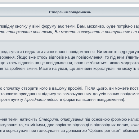
Створення повідомлень
повідну кнопку у вікні форуму або теми. Вам, можливо, буде потрібно з
те створювати нові теми, Ви можете голосувати в опитуваннях і т.
 редагувати і видаляти лише власні повідомлення. Ви можете відредагу
рення. Якщо вже хтось відповів на це повідомлення, то під ним з'явитьс
кщо хтось відповів на це повідомлення; воно не з'явиться, якщо модерато
та зроблені зміни. Майте на увазі, що звичайні користувачі не можуть в
о спочатку створити його в вашому профілі. Після цього, ви можете пос
тановити приєднання підпису за замовчуванням до усіх ваших повідомле
апроти пункту
Приєднати підпис
в формі написання повідомлення).
ення теми, натисніть
Створити опитування
під основною формою написан
ування та, як мінімум, два варіанти відповіді в відповідних полях, кожен
ирати користувачі при голосуванні за допомогою “Options per user”, обмеже