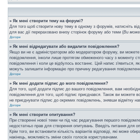
» Як мені створити тему на форумі?
Для того щоб створити нову тему в одному з форумів, натисніть від
для вас дії перераховано внизу сторінок форуму або теми (
Ви може
Догори
» Як мені відредагувати або видалити повідомлення?
Якщо ви не є адміністратором або модератором форуму, ви можете
повідомлення, інколи лише протягом обмеженого часу з моменту ство
повідомлення і коли це відбулось востаннє. Цей напис з'явиться, я
можуть залишити інформацію про причину редагування повідомлення 
Догори
» Як мені додати підпис до мого повідомлення?
Для того, щоб додати підпис до вашого повідомлення, вам необхідн
повідомлення для того, щоб підпис приєднався. Також ви можете вс
не приєднувати підпис до окремих повідомлень, знявши відмітку н
Догори
» Як мені створити опитування?
При створенні нової теми чи під час редагування першого повідомл
недостатньо прав для створення опитувань. Введіть питання для опит
Крім того, ви встановити кількість варіантів відповіді, які може об
накінець, можливість зміни своїх голосів користувачами.