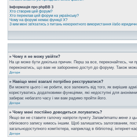
Інформація про phpBB 3
Хто створив цей форум?
Хто переклав цей форум на українську?
Чому на форумі немає функції X?
З ким мені зв'язатись з питань некоректного використання і/або юридич
» Чому я не можу увійти?
На це може бути декілька причин. Перш за все, переконайтесь, чи п
переконатись, що вам не заборонено доступ до форуму. Також можл
Догори
» Навіщо мені взагалі потрібно реєструватися?
Ви можете цього і не робити, все залежить від того, як вирішив ад
користуватись додатковими функціями, які недоступні для анонімних
забирає небагато часу і ми вам радимо пройти його.
Догори
» Чому мені постійно доводиться логуватись?
Якщо ви не ставите галочку напроти пункту
Запам'ятати мене з ць
облікового запису кимось іншим. Щоб залишатись залогованим, пост
загальнодоступного комп'ютера, наприклад в бібліотеці, інтернет-ка
Догори