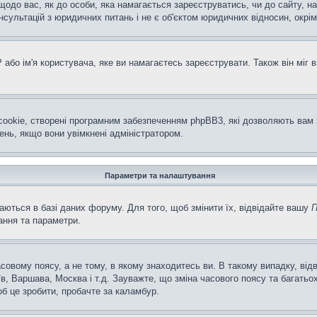
щодо вас, як до особи, яка намагається зареєструватись, чи до сайту, н
ультацій з юридичних питань і не є об'єктом юридичних відносин, окрім
або ім'я користувача, яке ви намагаєтесь зареєструвати. Також він міг 
ookie, створені програмним забезпеченням phpBB3, які дозволяють вам 
ень, якщо вони увімкнені адміністратором.
Параметри та налаштування
аються в базі даних форуму. Для того, щоб змінити їх, відвідайте вашу
П
ання та параметри.
совому поясу, а не тому, в якому знаходитесь ви. В такому випадку, ві
в, Варшава, Москва і т.д. Зауважте, що зміна часового поясу та багат
об це зробити, пробачте за каламбур.