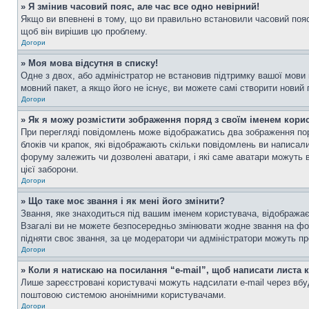
» Я змінив часовий пояс, але час все одно невірний!
Якщо ви впевнені в тому, що ви правильно встановили часовий пояс 
щоб він вирішив цю проблему.
Догори
» Моя мова відсутня в списку!
Одне з двох, або адміністратор не встановив підтримку вашої мови
мовний пакет, а якщо його не існує, ви можете самі створити новий
Догори
» Як я можу розмістити зображення поряд з своїм іменем кори
При перегляді повідомлень може відображатись два зображення пор
блоків чи крапок, які відображають скільки повідомлень ви написал
форуму залежить чи дозволені аватари, і які саме аватари можуть 
цієї заборони.
Догори
» Що таке моє звання і як мені його змінити?
Звання, яке знаходиться під вашим іменем користувача, відображає 
Взагалі ви не можете безпосередньо змінювати жодне звання на фо
підняти своє звання, за це модератори чи адміністратори можуть п
Догори
» Коли я натискаю на посилання “e-mail”, щоб написати листа 
Лише зареєстровані користувачі можуть надсилати e-mail через вб
поштовою системою анонімними користувачами.
Догори