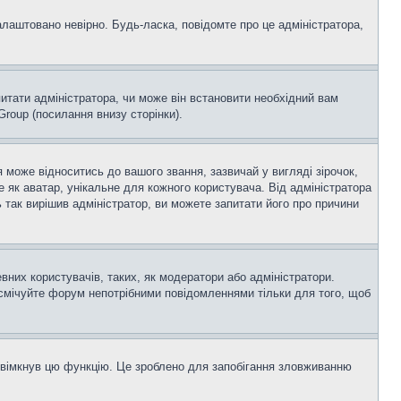
алаштовано невірно. Будь-ласка, повідомте про це адміністратора,
итати адміністратора, чи може він встановити необхідний вам
roup (посилання внизу сторінки).
оже відноситись до вашого звання, зазвичай у вигляді зірочок,
е як аватар, унікальне для кожного користувача. Від адміністратора
 так вирішив адміністратор, ви можете запитати його про причини
вних користувачів, таких, як модератори або адміністратори.
асмічуйте форум непотрібними повідомленнями тільки для того, щоб
увімкнув цю функцію. Це зроблено для запобігання зловживанню