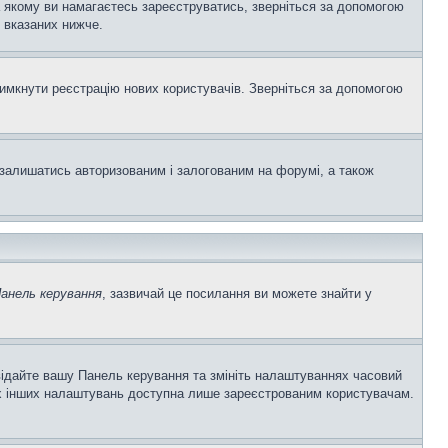
а якому ви намагаєтесь зареєструватись, зверніться за допомогою
 вказаних нижче.
вимкнути реєстрацію нових користувачів. Зверніться за допомогою
залишатись авторизованим і залогованим на форумі, а також
анель керування
, зазвичай це посилання ви можете знайти у
двідайте вашу Панель керування та змініть налаштуваннях часовий
ьох інших налаштувань доступна лише зареєстрованим користувачам.