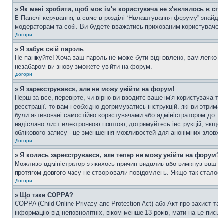
» Як мені зробити, щоб моє ім'я користувача не з'являлось в 
В Панелі керування, а саме в розділі “Налаштування форуму” знайд
модераторам та собі. Ви будете вважатись прихованим користувач
Догори
» Я забув свій пароль
Не панікуйте! Хоча ваш пароль не може бути відновлено, вам легко 
незабаром ви знову зможете увійти на форум.
Догори
» Я зареєструвався, але не можу увійти на форум!
Перш за все, перевірте, чи вірно ви вводите ваше ім'я користувач
реєстрації, то вам необхідно дотримуватись інструкцій, які ви отри
були активовані самостійно користувачами або адміністратором до т
надіслано лист електронною поштою, дотримуйтесь інструкцій, якщо
облікового запису - це зменшення можливостей для анонімних зловж
Догори
» Я колись зареєструвався, але тепер не можу увійти на форум
Можливо адміністратор з якихось причин видалив або вимкнув ваш о
протягом довгого часу не створювали повідомлень. Якщо так сталос
Догори
» Що таке COPPA?
COPPA (Child Online Privacy and Protection Act) або Акт про захист 
інформацію від неповнолітніх, віком менше 13 років, мати на це пись