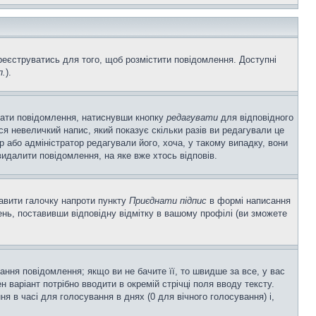
ареєструватись для того, щоб розмістити повідомлення. Доступні
п.
).
вати повідомлення, натиснувши кнопку
редагувати
для відповідного
я невеличкий напис, який показує скільки разів ви редагували це
р або адміністратор редагували його, хоча, у такому випадку, вони
идалити повідомлення, на яке вже хтось відповів.
тавити галочку напроти пункту
Приєднати підпис
в формі написання
нь, поставивши відповідну відмітку в вашому профілі (ви зможете
ня повідомлення; якщо ви не бачите її, то швидше за все, у вас
 варіант потрібно вводити в окремій стрічці поля вводу тексту.
ння в часі для голосування в днях (0 для вічного голосування) і,