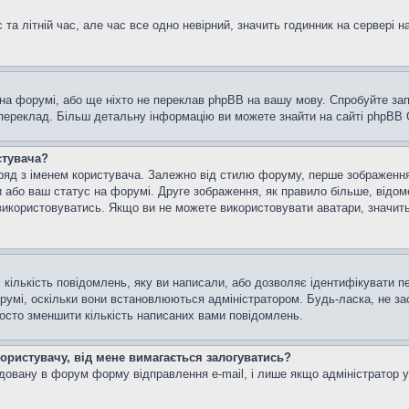
та літній час, але час все одно невірний, значить годинник на сервері н
 на форумі, або ще ніхто не переклав phpBB на вашу мову. Спробуйте зап
 переклад. Більш детальну інформацію ви можете знайти на сайті phpBB G
стувача?
яд з іменем користувача. Залежно від стилю форуму, перше зображення м
и або ваш статус на форумі. Друге зображення, як правило більше, відом
використовуватись. Якщо ви не можете використовувати аватари, значить
кількість повідомлень, яку ви написали, або дозволяє ідентифікувати пе
румі, оскільки вони встановлюються адміністратором. Будь-ласка, не з
росто зменшити кількість написаних вами повідомлень.
користувачу, від мене вимагається залогуватись?
удовану в форум форму відправлення e-mail, і лише якщо адміністратор 