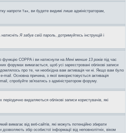
ітку напроти
, ви будете видимі лише адміністраторам,
Так
а натисніть
Я забув свій пароль
, дотримуйтесь інструкцій і
ено функцію COPPA і ви натиснули на
Мені менше 13 років
під час
еяких форумах вимагається, щоб усі зареєстровані облікові записи
ідомлялось про те, чи необхідна вам активація чи ні. Якщо вам було
-mail. Основна причина, з якої використовується активація
ail, спробуйте зв'язатись з адміністратором форуму.
 періодично видаляються облікові записи користувачів, які
 який вимагає від веб-сайтів, які можуть потенційно збирати
ни дозволяють збір особистої інформації від неповнолітніх, віком