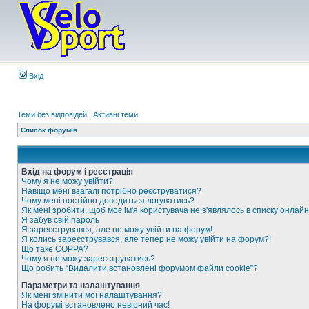
Вхід
Теми без відповідей
|
Активні теми
Список форумів
Вхід на форум і реєстрація
Чому я не можу увійти?
Навіщо мені взагалі потрібно реєструватися?
Чому мені постійно доводиться логуватись?
Як мені зробити, щоб моє ім'я користувача не з'являлось в списку онлайн
Я забув свій пароль
Я зареєструвався, але не можу увійти на форум!
Я колись зареєструвався, але тепер не можу увійти на форум?!
Що таке COPPA?
Чому я не можу зареєструватись?
Що робить “Видалити встановлені форумом файли cookie”?
Параметри та налаштування
Як мені змінити мої налаштування?
На форумі встановлено невірний час!