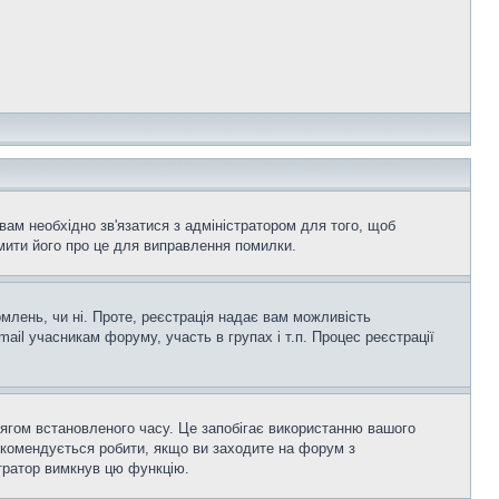
вам необхідно зв'язатися з адміністратором для того, щоб
мити його про це для виправлення помилки.
омлень, чи ні. Проте, реєстрація надає вам можливість
ail учасникам форуму, участь в групах і т.п. Процес реєстрації
тягом встановленого часу. Це запобігає використанню вашого
екомендується робити, якщо ви заходите на форум з
істратор вимкнув цю функцію.