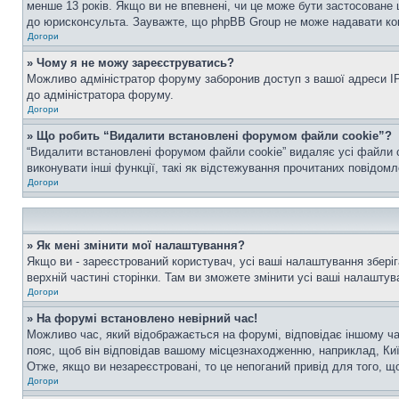
менше 13 років. Якщо ви не впевнені, чи це може бути застосоване 
до юрисконсульта. Зауважте, що phpBB Group не може надавати конс
Догори
» Чому я не можу зареєструватись?
Можливо адміністратор форуму заборонив доступ з вашої адреси IP 
до адміністратора форуму.
Догори
» Що робить “Видалити встановлені форумом файли cookie”?
“Видалити встановлені форумом файли cookie” видаляє усі файли c
виконувати інші функції, такі як відстежування прочитаних повідомл
Догори
» Як мені змінити мої налаштування?
Якщо ви - зареєстрований користувач, усі ваші налаштування зберіг
верхній частині сторінки. Там ви зможете змінити усі ваші налаштув
Догори
» На форумі встановлено невірний час!
Можливо час, який відображається на форумі, відповідає іншому ча
пояс, щоб він відповідав вашому місцезнаходженню, наприклад, Киї
Отже, якщо ви незареєстровані, то це непоганий привід для того, щ
Догори