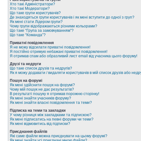
Хто такі Адміністратори?
Хто такі Модератори?
Що таке групи користувачів?
Де знаходяться групи користувачів і як мені вступити до одної з груп?
Як мені стати Лідером групи?
Чому групи відображаються різними кольорами?
Що таке “Група за замовчуванням”?
Що таке “Команда”?
Приватні повідомлення
Я не можу відсилати приватні повідомлення!
Я постійно отримую небажані приватні повідомлення!
Я отримав спам або образливий лист email від учасника цього форуму!
Друзі та недруги
Що таке список друзів та недругів?
Як я можу додавати / видаляти користувачів в мій список друзів або недр
Пошук на форумі
Як мені здійснити пошук на форумі?
Чому мій пошук не дає результатів?
В результаті пошуку я отримав порожню сторінку!
Як мені знайти учасників форуму?
Як мені знайти власні повідомлення та теми?
Підписка на теми та закладки
У чому різниця між закладками та підпискою?
Як мені підписатись на певні форуми чи теми?
Як мені відмовитись від підписки?
Приєднання файлів
Які саме файли можна приєднувати на цьому форумі?
Як мені знайти усі приєднані мною файли?