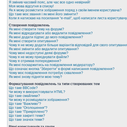
Я змінив часовий пояс, але час все одно невірний!
Моя мова відсутня в списку!
Як я можу розмістити зображення поряд з своїм іменем користувача?
Що таке моє звання і як мені його змінити?
Коли я натискаю на посилання “e-mail”, щоб написати листа користувачу
Створення повідомлень
Як мені створити тему на форумі?
Як мені відредагувати або видалити повідомлення?
Як мені додати підпис до мого повідомлення?
Як мені створити опитування?
Чому я не можу додати більше варіантів відповідей для свого опитуванн
Як мені змінити або видалити опитування?
Чому мені недоступні деякі форуми?
Чому я не можу приєднувати файли?
Чому я отримав попередження?
Як мені поскаржитись на повідомлення модератору?
Що означає кнопка “Зберегти” в формі написання повідомлення?
Чому моє повідомлення потребує схвалення?
Як мені знову підняти мою тему?
Форматування повідомлень та типи створюваних тем
Що таке BBCode?
Чи можу я використовувати HTML?
Що таке смайлики?
Чи можу я розміщувати зображення?
Що таке “Важливо”?
Що таке “Оголошення”?
Що таке “Прикріплено”?
Що таке закриті теми?
Що таке значок теми?
Рівні користувачів та групи