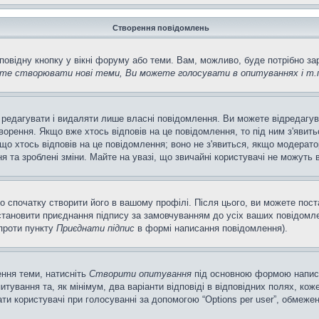
Створення повідомлень
повідну кнопку у вікні форуму або теми. Вам, можливо, буде потрібно з
те створювати нові теми, Ви можете голосувати в опитуваннях і т.
 редагувати і видаляти лише власні повідомлення. Ви можете відредагу
рення. Якщо вже хтось відповів на це повідомлення, то під ним з'явитьс
кщо хтось відповів на це повідомлення; воно не з'явиться, якщо модерато
та зроблені зміни. Майте на увазі, що звичайні користувачі не можуть в
о спочатку створити його в вашому профілі. Після цього, ви можете пос
тановити приєднання підпису за замовчуванням до усіх ваших повідомле
апроти пункту
Приєднати підпис
в формі написання повідомлення).
ення теми, натисніть
Створити опитування
під основною формою написан
ування та, як мінімум, два варіанти відповіді в відповідних полях, кожен
ирати користувачі при голосуванні за допомогою “Options per user”, обмеже