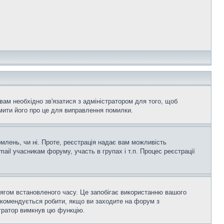
вам необхідно зв'язатися з адміністратором для того, щоб
мити його про це для виправлення помилки.
омлень, чи ні. Проте, реєстрація надає вам можливість
ail учасникам форуму, участь в групах і т.п. Процес реєстрації
тягом встановленого часу. Це запобігає використанню вашого
екомендується робити, якщо ви заходите на форум з
істратор вимкнув цю функцію.