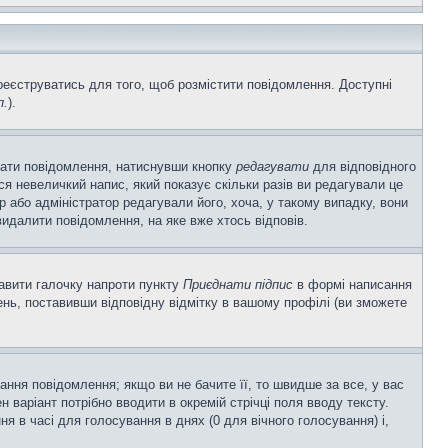
ареєструватись для того, щоб розмістити повідомлення. Доступні
п.
).
вати повідомлення, натиснувши кнопку
редагувати
для відповідного
я невеличкий напис, який показує скільки разів ви редагували це
р або адміністратор редагували його, хоча, у такому випадку, вони
идалити повідомлення, на яке вже хтось відповів.
тавити галочку напроти пункту
Приєднати підпис
в формі написання
нь, поставивши відповідну відмітку в вашому профілі (ви зможете
ня повідомлення; якщо ви не бачите її, то швидше за все, у вас
 варіант потрібно вводити в окремій стрічці поля вводу тексту.
ння в часі для голосування в днях (0 для вічного голосування) і,