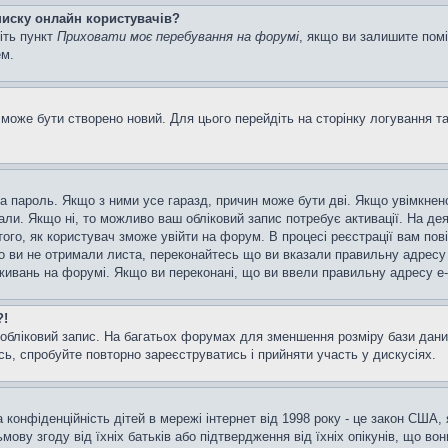
списку онлайн користувачів?
іть пункт
Приховати моє перебування на форумі
, якщо ви залишите пом
ем.
може бути створено новий. Для цього перейдіть на сторінку логування т
а та пароль. Якщо з ними усе гаразд, причин може бути дві. Якщо увімкн
мали. Якщо ні, то можливо ваш обліковий запис потребує активації. На д
ого, як користувач зможе увійти на форум. В процесі реєстрації вам пов
 ви не отримали листа, переконайтесь що ви вказали правильну адресу e
ивань на форумі. Якщо ви переконані, що ви ввели правильну адресу e-m
?!
бліковий запис. На багатьох форумах для зменшення розміру бази даних
ь, спробуйте повторно зареєструватись і прийняти участь у дискусіях.
та конфіденційність дітей в мережі інтернет від 1998 року - це закон США,
мову згоду від їхніх батьків або підтвердження від їхніх опікунів, що во