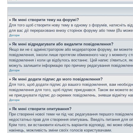
» Як мені створити тему на форумі?
Для того щоб створити нову тему в одному з форумів, натисніть від
для вас дії перераховано внизу сторінок форуму або теми (
Ви може
Догори
» Як мені відредагувати або видалити повідомлення?
Якщо ви не є адміністратором або модератором форуму, ви можете
повідомлення, інколи лише протягом обмеженого часу з моменту ство
повідомлення і коли це відбулось востаннє. Цей напис з'явиться, я
можуть залишити інформацію про причину редагування повідомлення 
Догори
» Як мені додати підпис до мого повідомлення?
Для того, щоб додати підпис до вашого повідомлення, вам необхідн
повідомлення для того, щоб підпис приєднався. Також ви можете вс
не приєднувати підпис до окремих повідомлень, знявши відмітку н
Догори
» Як мені створити опитування?
При створенні нової теми чи під час редагування першого повідомл
недостатньо прав для створення опитувань. Введіть питання для опит
Крім того, ви встановити кількість варіантів відповіді, які може об
накінець, можливість зміни своїх голосів користувачами.