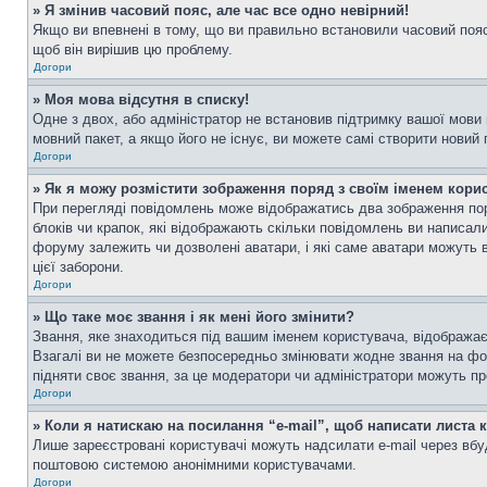
» Я змінив часовий пояс, але час все одно невірний!
Якщо ви впевнені в тому, що ви правильно встановили часовий пояс 
щоб він вирішив цю проблему.
Догори
» Моя мова відсутня в списку!
Одне з двох, або адміністратор не встановив підтримку вашої мови
мовний пакет, а якщо його не існує, ви можете самі створити новий
Догори
» Як я можу розмістити зображення поряд з своїм іменем кори
При перегляді повідомлень може відображатись два зображення пор
блоків чи крапок, які відображають скільки повідомлень ви написал
форуму залежить чи дозволені аватари, і які саме аватари можуть 
цієї заборони.
Догори
» Що таке моє звання і як мені його змінити?
Звання, яке знаходиться під вашим іменем користувача, відображає 
Взагалі ви не можете безпосередньо змінювати жодне звання на фо
підняти своє звання, за це модератори чи адміністратори можуть п
Догори
» Коли я натискаю на посилання “e-mail”, щоб написати листа 
Лише зареєстровані користувачі можуть надсилати e-mail через вб
поштовою системою анонімними користувачами.
Догори