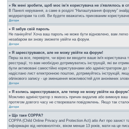
» Як мені зробити, щоб моє ім'я користувача не з'являлось в 
В Панелі керування, а саме в розділі “Налаштування форуму” знайд
модераторам та собі. Ви будете вважатись прихованим користувач
Догори
» Я забув свій пароль
Не панікуйте! Хоча ваш пароль не може бути відновлено, вам легко 
незабаром ви знову зможете увійти на форум.
Догори
» Я зареєструвався, але не можу увійти на форум!
Перш за все, перевірте, чи вірно ви вводите ваше ім'я користувач
реєстрації, то вам необхідно дотримуватись інструкцій, які ви отри
були активовані самостійно користувачами або адміністратором до т
надіслано лист електронною поштою, дотримуйтесь інструкцій, якщо
облікового запису - це зменшення можливостей для анонімних зловж
Догори
» Я колись зареєструвався, але тепер не можу увійти на форум
Можливо адміністратор з якихось причин видалив або вимкнув ваш о
протягом довгого часу не створювали повідомлень. Якщо так сталос
Догори
» Що таке COPPA?
COPPA (Child Online Privacy and Protection Act) або Акт про захист 
інформацію від неповнолітніх, віком менше 13 років, мати на це пись