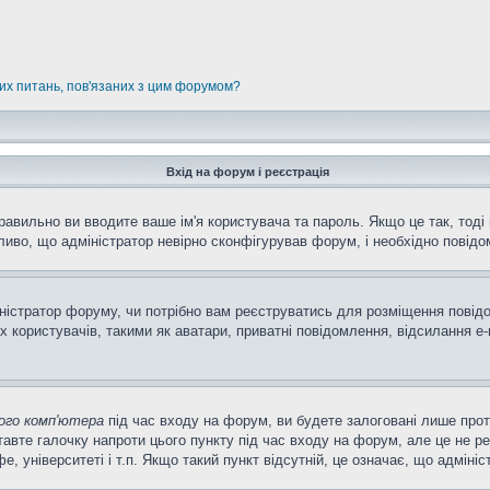
них питань, пов'язаних з цим форумом?
Вхід на форум і реєстрація
равильно ви вводите ваше ім'я користувача та пароль. Якщо це так, тоді 
иво, що адміністратор невірно сконфігурував форум, і необхідно повідо
міністратор форуму, чи потрібно вам реєструватись для розміщення повід
 користувачів, такими як аватари, приватні повідомлення, відсилання e-m
ого комп'ютера
під час входу на форум, ви будете залоговані лише про
авте галочку напроти цього пункту під час входу на форум, але це не р
фе, університеті і т.п. Якщо такий пункт відсутній, це означає, що адмін