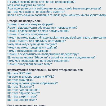
Я змінив часовий пояс, але час все одно невірний!
Моя мова відсутня в списку!
Як я можу розмістити зображення поряд з своїм іменем користувача?
Що таке моє звання і як мені його змінити?
Коли я натискаю на посилання “e-mail”, щоб написати листа користувачу
Створення повідомлень
Як мені створити тему на форумі?
Як мені відредагувати або видалити повідомлення?
Як мені додати підпис до мого повідомлення?
Як мені створити опитування?
Чому я не можу додати більше варіантів відповідей для свого опитуванн
Як мені змінити або видалити опитування?
Чому мені недоступні деякі форуми?
Чому я не можу приєднувати файли?
Чому я отримав попередження?
Як мені поскаржитись на повідомлення модератору?
Що означає кнопка “Зберегти” в формі написання повідомлення?
Чому моє повідомлення потребує схвалення?
Як мені знову підняти мою тему?
Форматування повідомлень та типи створюваних тем
Що таке BBCode?
Чи можу я використовувати HTML?
Що таке смайлики?
Чи можу я розміщувати зображення?
Що таке “Важливо”?
Що таке “Оголошення”?
Що таке “Прикріплено”?
Що таке закриті теми?
Що таке значок теми?
Рівні користувачів та групи