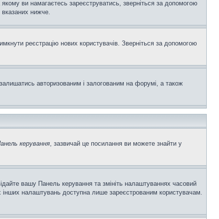
а якому ви намагаєтесь зареєструватись, зверніться за допомогою
 вказаних нижче.
вимкнути реєстрацію нових користувачів. Зверніться за допомогою
залишатись авторизованим і залогованим на форумі, а також
анель керування
, зазвичай це посилання ви можете знайти у
двідайте вашу Панель керування та змініть налаштуваннях часовий
ьох інших налаштувань доступна лише зареєстрованим користувачам.