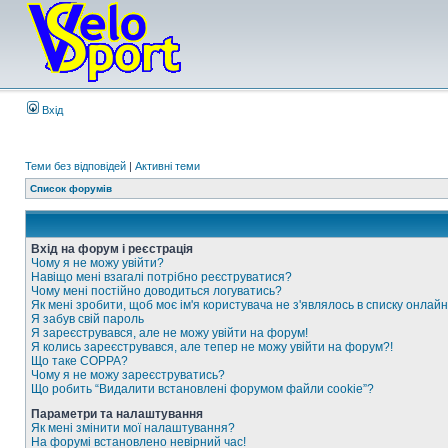
Вхід
Теми без відповідей
|
Активні теми
Список форумів
Вхід на форум і реєстрація
Чому я не можу увійти?
Навіщо мені взагалі потрібно реєструватися?
Чому мені постійно доводиться логуватись?
Як мені зробити, щоб моє ім'я користувача не з'являлось в списку онлайн
Я забув свій пароль
Я зареєструвався, але не можу увійти на форум!
Я колись зареєструвався, але тепер не можу увійти на форум?!
Що таке COPPA?
Чому я не можу зареєструватись?
Що робить “Видалити встановлені форумом файли cookie”?
Параметри та налаштування
Як мені змінити мої налаштування?
На форумі встановлено невірний час!