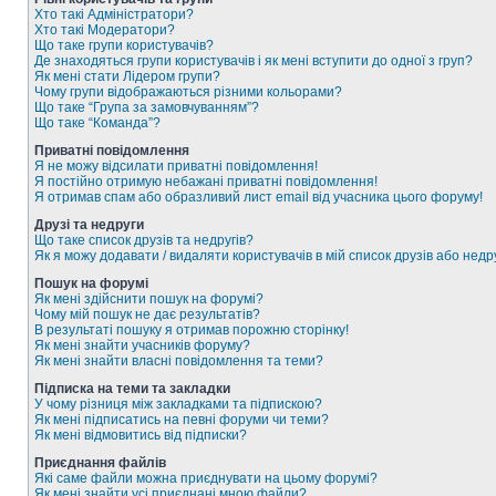
Хто такі Адміністратори?
Хто такі Модератори?
Що таке групи користувачів?
Де знаходяться групи користувачів і як мені вступити до одної з груп?
Як мені стати Лідером групи?
Чому групи відображаються різними кольорами?
Що таке “Група за замовчуванням”?
Що таке “Команда”?
Приватні повідомлення
Я не можу відсилати приватні повідомлення!
Я постійно отримую небажані приватні повідомлення!
Я отримав спам або образливий лист email від учасника цього форуму!
Друзі та недруги
Що таке список друзів та недругів?
Як я можу додавати / видаляти користувачів в мій список друзів або недр
Пошук на форумі
Як мені здійснити пошук на форумі?
Чому мій пошук не дає результатів?
В результаті пошуку я отримав порожню сторінку!
Як мені знайти учасників форуму?
Як мені знайти власні повідомлення та теми?
Підписка на теми та закладки
У чому різниця між закладками та підпискою?
Як мені підписатись на певні форуми чи теми?
Як мені відмовитись від підписки?
Приєднання файлів
Які саме файли можна приєднувати на цьому форумі?
Як мені знайти усі приєднані мною файли?