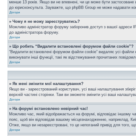
менше 13 років. Якщо ви не впевнені, чи це може бути застосоване 
до юрисконсульта. Зауважте, що phpBB Group не може надавати конс
Догори
» Чому я не можу зареєструватись?
Можливо адміністратор форуму заборонив доступ з вашої адреси IP 
до адміністратора форуму.
Догори
» Що робить “Видалити встановлені форумом файли cookie”?
“Видалити встановлені форумом файли cookie” видаляє усі файли c
виконувати інші функції, такі як відстежування прочитаних повідомл
Догори
» Як мені змінити мої налаштування?
Якщо ви - зареєстрований користувач, усі ваші налаштування зберіг
верхній частині сторінки. Там ви зможете змінити усі ваші налаштув
Догори
» На форумі встановлено невірний час!
Можливо час, який відображається на форумі, відповідає іншому ча
пояс, щоб він відповідав вашому місцезнаходженню, наприклад, Киї
Отже, якщо ви незареєстровані, то це непоганий привід для того, щ
Догори