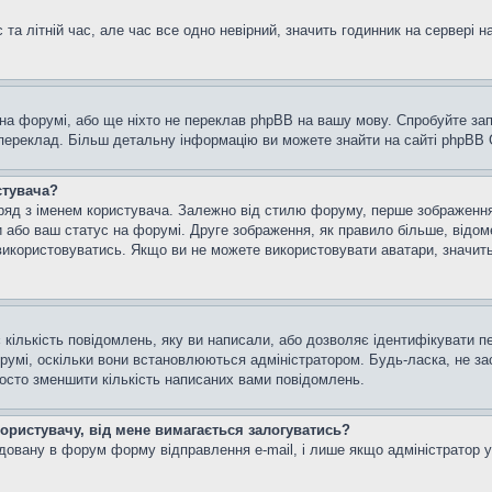
та літній час, але час все одно невірний, значить годинник на сервері н
 на форумі, або ще ніхто не переклав phpBB на вашу мову. Спробуйте зап
 переклад. Більш детальну інформацію ви можете знайти на сайті phpBB G
стувача?
яд з іменем користувача. Залежно від стилю форуму, перше зображення м
и або ваш статус на форумі. Друге зображення, як правило більше, відом
використовуватись. Якщо ви не можете використовувати аватари, значить
кількість повідомлень, яку ви написали, або дозволяє ідентифікувати пе
румі, оскільки вони встановлюються адміністратором. Будь-ласка, не з
росто зменшити кількість написаних вами повідомлень.
користувачу, від мене вимагається залогуватись?
удовану в форум форму відправлення e-mail, і лише якщо адміністратор 