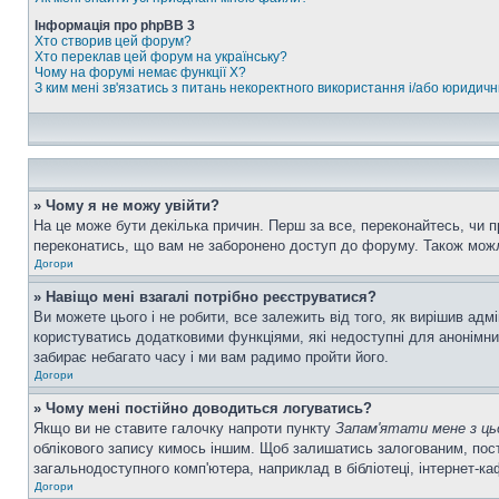
Інформація про phpBB 3
Хто створив цей форум?
Хто переклав цей форум на українську?
Чому на форумі немає функції X?
З ким мені зв'язатись з питань некоректного використання і/або юридич
» Чому я не можу увійти?
На це може бути декілька причин. Перш за все, переконайтесь, чи п
переконатись, що вам не заборонено доступ до форуму. Також можл
Догори
» Навіщо мені взагалі потрібно реєструватися?
Ви можете цього і не робити, все залежить від того, як вирішив ад
користуватись додатковими функціями, які недоступні для анонімних
забирає небагато часу і ми вам радимо пройти його.
Догори
» Чому мені постійно доводиться логуватись?
Якщо ви не ставите галочку напроти пункту
Запам'ятати мене з ць
облікового запису кимось іншим. Щоб залишатись залогованим, пост
загальнодоступного комп'ютера, наприклад в бібліотеці, інтернет-ка
Догори