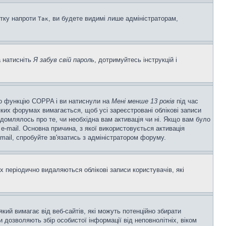
ітку напроти
, ви будете видимі лише адміністраторам,
Так
а натисніть
Я забув свій пароль
, дотримуйтесь інструкцій і
ено функцію COPPA і ви натиснули на
Мені менше 13 років
під час
еяких форумах вимагається, щоб усі зареєстровані облікові записи
ідомлялось про те, чи необхідна вам активація чи ні. Якщо вам було
-mail. Основна причина, з якої використовується активація
ail, спробуйте зв'язатись з адміністратором форуму.
 періодично видаляються облікові записи користувачів, які
 який вимагає від веб-сайтів, які можуть потенційно збирати
ни дозволяють збір особистої інформації від неповнолітніх, віком