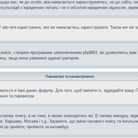
щодо вас, як до особи, яка намагається зареєструватись, чи до сайту, н
ультацій з юридичних питань і не є об'єктом юридичних відносин, окрім
або ім'я користувача, яке ви намагаєтесь зареєструвати. Також він міг 
ookie, створені програмним забезпеченням phpBB3, які дозволяють вам 
ень, якщо вони увімкнені адміністратором.
Параметри та налаштування
аються в базі даних форуму. Для того, щоб змінити їх, відвідайте вашу
П
ання та параметри.
совому поясу, а не тому, в якому знаходитесь ви. В такому випадку, ві
в, Варшава, Москва і т.д. Зауважте, що зміна часового поясу та багат
об це зробити, пробачте за каламбур.