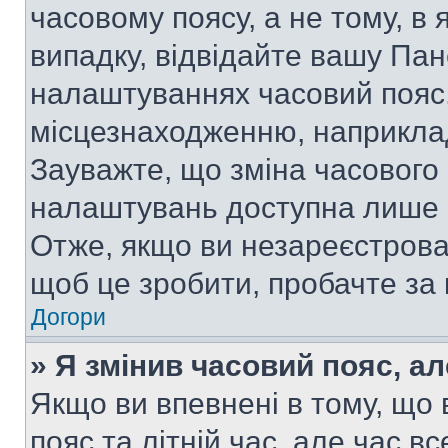
часовому поясу, а не тому, в
випадку, відвідайте вашу Пан
налаштуваннях часовий пояс,
місцезнаходженню, наприклад,
Зауважте, що зміна часового 
налаштувань доступна лише 
Отже, якщо ви незареєстрован
щоб це зробити, пробачте за
Догори
» Я змінив часовий пояс, ал
Якщо ви впевнені в тому, що
пояс та літній час, але час в