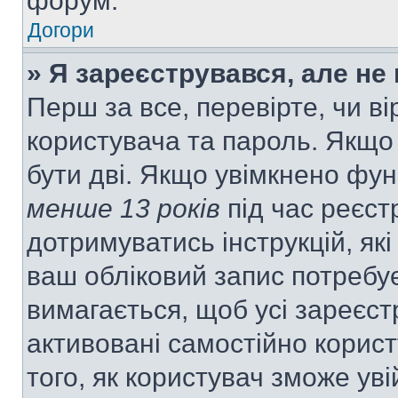
форум.
Догори
» Я зареєструвався, але не
Перш за все, перевірте, чи ві
користувача та пароль. Якщо
бути дві. Якщо увімкнено фу
менше 13 років
під час реєст
дотримуватись інструкцій, як
ваш обліковий запис потребу
вимагається, щоб усі зареєст
активовані самостійно корис
того, як користувач зможе уві