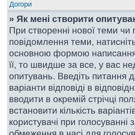
Догори
» Як мені створити опитува
При створенні нової теми чи 
повідомлення теми, натисніт
основною формою написання 
її, то швидше за все, у вас 
опитувань. Введіть питання д
варіанти відповіді в відповід
вводити в окремій стрічці поля
встановити кількість варіанті
користувачі при голосуванні з
обмеження в часі для голосув