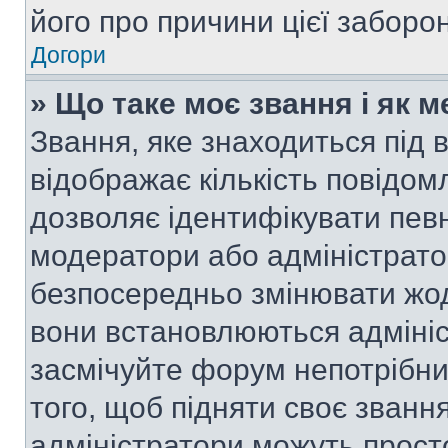
його про причини цієї заборо
Догори
» Що таке моє звання і як м
Звання, яке знаходиться під
відображає кількість повідом
дозволяє ідентифікувати певн
модератори або адміністрато
безпосередньо змінювати жод
вони встановлюються адмініс
засмічуйте форум непотрібн
того, щоб підняти своє званн
адміністратори можуть прост