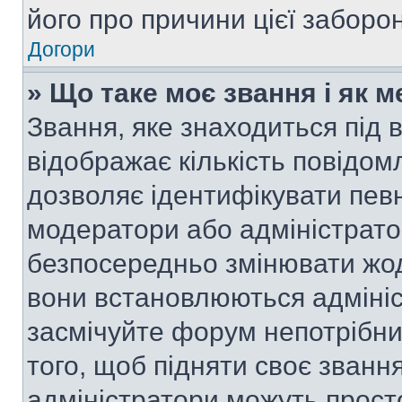
його про причини цієї заборо
Догори
» Що таке моє звання і як м
Звання, яке знаходиться під
відображає кількість повідом
дозволяє ідентифікувати певн
модератори або адміністрато
безпосередньо змінювати жод
вони встановлюються адмініс
засмічуйте форум непотрібн
того, щоб підняти своє званн
адміністратори можуть прост