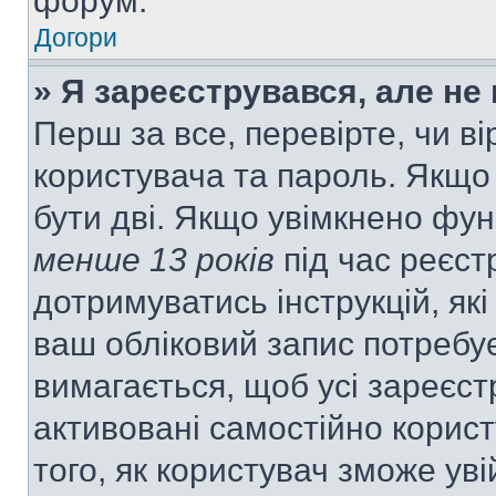
форум.
Догори
» Я зареєструвався, але не
Перш за все, перевірте, чи ві
користувача та пароль. Якщо
бути дві. Якщо увімкнено фу
менше 13 років
під час реєст
дотримуватись інструкцій, як
ваш обліковий запис потребу
вимагається, щоб усі зареєст
активовані самостійно корис
того, як користувач зможе уві