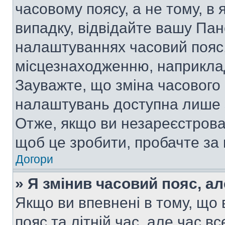
часовому поясу, а не тому, в
випадку, відвідайте вашу Пан
налаштуваннях часовий пояс,
місцезнаходженню, наприклад,
Зауважте, що зміна часового 
налаштувань доступна лише 
Отже, якщо ви незареєстрован
щоб це зробити, пробачте за
Догори
» Я змінив часовий пояс, ал
Якщо ви впевнені в тому, що
пояс та літній час, але час в