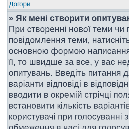
Догори
» Як мені створити опитува
При створенні нової теми чи 
повідомлення теми, натисніт
основною формою написання 
її, то швидше за все, у вас 
опитувань. Введіть питання д
варіанти відповіді в відповід
вводити в окремій стрічці поля
встановити кількість варіанті
користувачі при голосуванні з
обмеження в часі для голосув