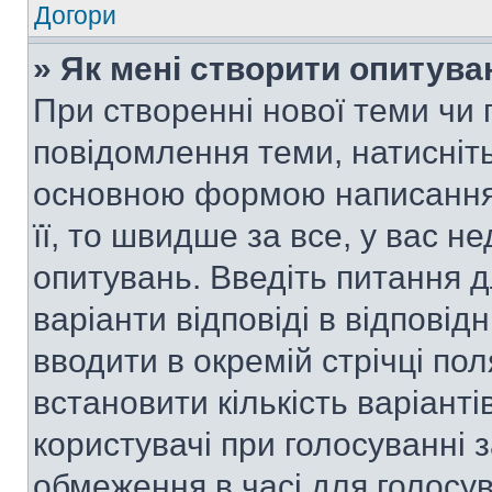
Догори
» Як мені створити опитува
При створенні нової теми чи 
повідомлення теми, натисніт
основною формою написання 
її, то швидше за все, у вас 
опитувань. Введіть питання д
варіанти відповіді в відповід
вводити в окремій стрічці поля
встановити кількість варіанті
користувачі при голосуванні з
обмеження в часі для голосув