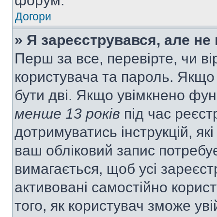
форум.
Догори
» Я зареєструвався, але не
Перш за все, перевірте, чи ві
користувача та пароль. Якщо
бути дві. Якщо увімкнено фу
менше 13 років
під час реєст
дотримуватись інструкцій, як
ваш обліковий запис потребу
вимагається, щоб усі зареєст
активовані самостійно корис
того, як користувач зможе уві