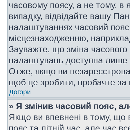
часовому поясу, а не тому, в
випадку, відвідайте вашу Пан
налаштуваннях часовий пояс,
місцезнаходженню, наприклад,
Зауважте, що зміна часового 
налаштувань доступна лише 
Отже, якщо ви незареєстрован
щоб це зробити, пробачте за
Догори
» Я змінив часовий пояс, ал
Якщо ви впевнені в тому, що
пояс та літній час, але час в