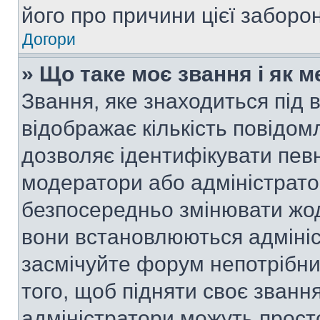
його про причини цієї заборо
Догори
» Що таке моє звання і як м
Звання, яке знаходиться під
відображає кількість повідом
дозволяє ідентифікувати певн
модератори або адміністрато
безпосередньо змінювати жод
вони встановлюються адмініс
засмічуйте форум непотрібн
того, щоб підняти своє званн
адміністратори можуть прост