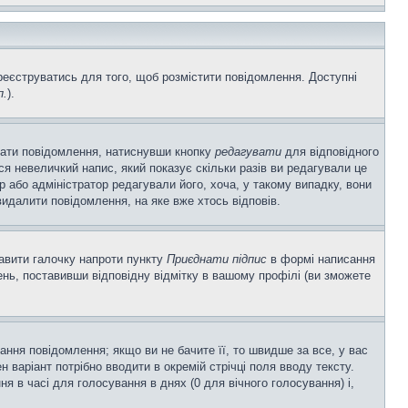
ареєструватись для того, щоб розмістити повідомлення. Доступні
п.
).
вати повідомлення, натиснувши кнопку
редагувати
для відповідного
я невеличкий напис, який показує скільки разів ви редагували це
р або адміністратор редагували його, хоча, у такому випадку, вони
идалити повідомлення, на яке вже хтось відповів.
тавити галочку напроти пункту
Приєднати підпис
в формі написання
нь, поставивши відповідну відмітку в вашому профілі (ви зможете
ня повідомлення; якщо ви не бачите її, то швидше за все, у вас
 варіант потрібно вводити в окремій стрічці поля вводу тексту.
ння в часі для голосування в днях (0 для вічного голосування) і,