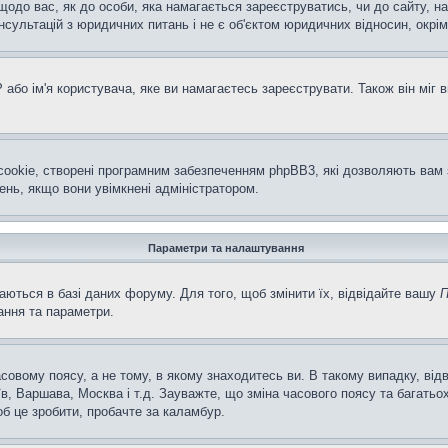
щодо вас, як до особи, яка намагається зареєструватись, чи до сайту, н
ультацій з юридичних питань і не є об'єктом юридичних відносин, окрім
або ім'я користувача, яке ви намагаєтесь зареєструвати. Також він міг 
ookie, створені програмним забезпеченням phpBB3, які дозволяють вам 
ень, якщо вони увімкнені адміністратором.
Параметри та налаштування
аються в базі даних форуму. Для того, щоб змінити їх, відвідайте вашу
П
ання та параметри.
совому поясу, а не тому, в якому знаходитесь ви. В такому випадку, ві
в, Варшава, Москва і т.д. Зауважте, що зміна часового поясу та багат
об це зробити, пробачте за каламбур.