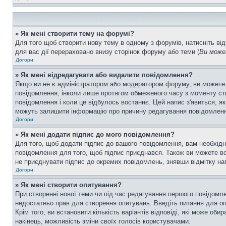
» Як мені створити тему на форумі?
Для того щоб створити нову тему в одному з форумів, натисніть від
для вас дії перераховано внизу сторінок форуму або теми (
Ви може
Догори
» Як мені відредагувати або видалити повідомлення?
Якщо ви не є адміністратором або модератором форуму, ви можете
повідомлення, інколи лише протягом обмеженого часу з моменту ство
повідомлення і коли це відбулось востаннє. Цей напис з'явиться, я
можуть залишити інформацію про причину редагування повідомлення 
Догори
» Як мені додати підпис до мого повідомлення?
Для того, щоб додати підпис до вашого повідомлення, вам необхідн
повідомлення для того, щоб підпис приєднався. Також ви можете вс
не приєднувати підпис до окремих повідомлень, знявши відмітку н
Догори
» Як мені створити опитування?
При створенні нової теми чи під час редагування першого повідомл
недостатньо прав для створення опитувань. Введіть питання для опит
Крім того, ви встановити кількість варіантів відповіді, які може об
накінець, можливість зміни своїх голосів користувачами.