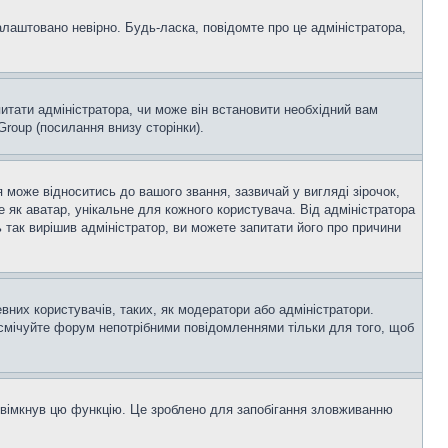
алаштовано невірно. Будь-ласка, повідомте про це адміністратора,
итати адміністратора, чи може він встановити необхідний вам
roup (посилання внизу сторінки).
оже відноситись до вашого звання, зазвичай у вигляді зірочок,
е як аватар, унікальне для кожного користувача. Від адміністратора
 так вирішив адміністратор, ви можете запитати його про причини
вних користувачів, таких, як модератори або адміністратори.
асмічуйте форум непотрібними повідомленнями тільки для того, щоб
увімкнув цю функцію. Це зроблено для запобігання зловживанню