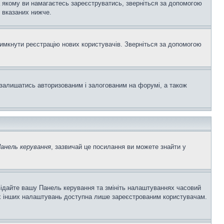
а якому ви намагаєтесь зареєструватись, зверніться за допомогою
 вказаних нижче.
вимкнути реєстрацію нових користувачів. Зверніться за допомогою
залишатись авторизованим і залогованим на форумі, а також
анель керування
, зазвичай це посилання ви можете знайти у
двідайте вашу Панель керування та змініть налаштуваннях часовий
ьох інших налаштувань доступна лише зареєстрованим користувачам.