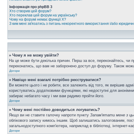
Інформація про phpBB 3
Хто створив цей форум?
Хто переклав цей форум на українську?
Чому на форумі немає функції X?
З ким мені зв'язатись з питань некоректного використання і/або юридич
» Чому я не можу увійти?
На це може бути декілька причин. Перш за все, переконайтесь, чи п
переконатись, що вам не заборонено доступ до форуму. Також можл
Догори
» Навіщо мені взагалі потрібно реєструватися?
Ви можете цього і не робити, все залежить від того, як вирішив ад
користуватись додатковими функціями, які недоступні для анонімних
забирає небагато часу і ми вам радимо пройти його.
Догори
» Чому мені постійно доводиться логуватись?
Якщо ви не ставите галочку напроти пункту
Запам'ятати мене з ць
облікового запису кимось іншим. Щоб залишатись залогованим, пост
загальнодоступного комп'ютера, наприклад в бібліотеці, інтернет-ка
Догори