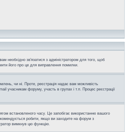
вам необхідно зв'язатися з адміністратором для того, щоб
мити його про це для виправлення помилки.
омлень, чи ні. Проте, реєстрація надає вам можливість
ail учасникам форуму, участь в групах і т.п. Процес реєстрації
тягом встановленого часу. Це запобігає використанню вашого
екомендується робити, якщо ви заходите на форум з
істратор вимкнув цю функцію.