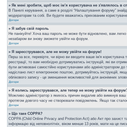
» Як мені зробити, щоб моє ім'я користувача не з'являлось в 
В Панелі керування, а саме в розділі “Налаштування форуму” знайд
модераторам та собі. Ви будете вважатись прихованим користувач
Догори
» Я забув свій пароль
Не панікуйте! Хоча ваш пароль не може бути відновлено, вам легко 
незабаром ви знову зможете увійти на форум.
Догори
» Я зареєструвався, але не можу увійти на форум!
Перш за все, перевірте, чи вірно ви вводите ваше ім'я користувач
реєстрації, то вам необхідно дотримуватись інструкцій, які ви отри
були активовані самостійно користувачами або адміністратором до т
надіслано лист електронною поштою, дотримуйтесь інструкцій, якщо
облікового запису - це зменшення можливостей для анонімних зловж
Догори
» Я колись зареєструвався, але тепер не можу увійти на форум
Можливо адміністратор з якихось причин видалив або вимкнув ваш о
протягом довгого часу не створювали повідомлень. Якщо так сталос
Догори
» Що таке COPPA?
COPPA (Child Online Privacy and Protection Act) або Акт про захист 
інформацію від неповнолітніх, віком менше 13 років, мати на це пись