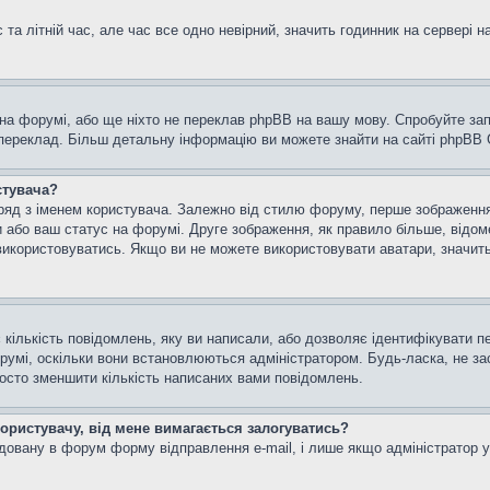
та літній час, але час все одно невірний, значить годинник на сервері н
 на форумі, або ще ніхто не переклав phpBB на вашу мову. Спробуйте зап
 переклад. Більш детальну інформацію ви можете знайти на сайті phpBB G
стувача?
яд з іменем користувача. Залежно від стилю форуму, перше зображення м
и або ваш статус на форумі. Друге зображення, як правило більше, відом
використовуватись. Якщо ви не можете використовувати аватари, значить
кількість повідомлень, яку ви написали, або дозволяє ідентифікувати пе
румі, оскільки вони встановлюються адміністратором. Будь-ласка, не з
росто зменшити кількість написаних вами повідомлень.
користувачу, від мене вимагається залогуватись?
удовану в форум форму відправлення e-mail, і лише якщо адміністратор 