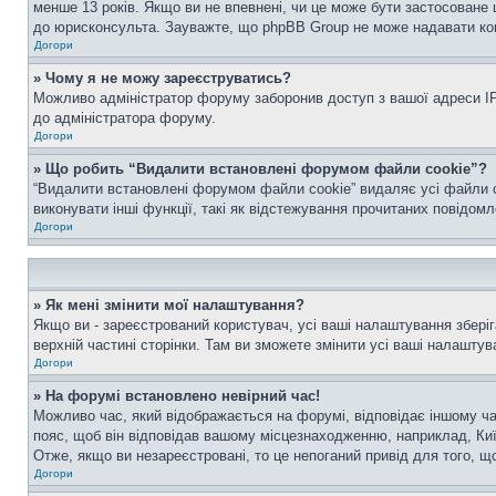
менше 13 років. Якщо ви не впевнені, чи це може бути застосоване 
до юрисконсульта. Зауважте, що phpBB Group не може надавати конс
Догори
» Чому я не можу зареєструватись?
Можливо адміністратор форуму заборонив доступ з вашої адреси IP 
до адміністратора форуму.
Догори
» Що робить “Видалити встановлені форумом файли cookie”?
“Видалити встановлені форумом файли cookie” видаляє усі файли c
виконувати інші функції, такі як відстежування прочитаних повідомл
Догори
» Як мені змінити мої налаштування?
Якщо ви - зареєстрований користувач, усі ваші налаштування зберіг
верхній частині сторінки. Там ви зможете змінити усі ваші налаштув
Догори
» На форумі встановлено невірний час!
Можливо час, який відображається на форумі, відповідає іншому ча
пояс, щоб він відповідав вашому місцезнаходженню, наприклад, Киї
Отже, якщо ви незареєстровані, то це непоганий привід для того, щ
Догори