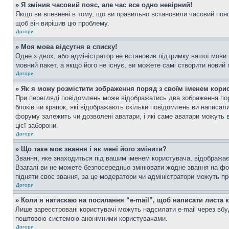
» Я змінив часовий пояс, але час все одно невірний!
Якщо ви впевнені в тому, що ви правильно встановили часовий пояс 
щоб він вирішив цю проблему.
Догори
» Моя мова відсутня в списку!
Одне з двох, або адміністратор не встановив підтримку вашої мови
мовний пакет, а якщо його не існує, ви можете самі створити новий
Догори
» Як я можу розмістити зображення поряд з своїм іменем кори
При перегляді повідомлень може відображатись два зображення пор
блоків чи крапок, які відображають скільки повідомлень ви написал
форуму залежить чи дозволені аватари, і які саме аватари можуть 
цієї заборони.
Догори
» Що таке моє звання і як мені його змінити?
Звання, яке знаходиться під вашим іменем користувача, відображає 
Взагалі ви не можете безпосередньо змінювати жодне звання на фо
підняти своє звання, за це модератори чи адміністратори можуть п
Догори
» Коли я натискаю на посилання “e-mail”, щоб написати листа 
Лише зареєстровані користувачі можуть надсилати e-mail через вб
поштовою системою анонімними користувачами.
Догори