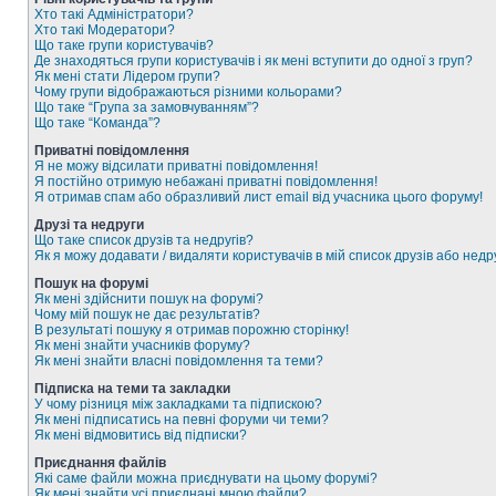
Хто такі Адміністратори?
Хто такі Модератори?
Що таке групи користувачів?
Де знаходяться групи користувачів і як мені вступити до одної з груп?
Як мені стати Лідером групи?
Чому групи відображаються різними кольорами?
Що таке “Група за замовчуванням”?
Що таке “Команда”?
Приватні повідомлення
Я не можу відсилати приватні повідомлення!
Я постійно отримую небажані приватні повідомлення!
Я отримав спам або образливий лист email від учасника цього форуму!
Друзі та недруги
Що таке список друзів та недругів?
Як я можу додавати / видаляти користувачів в мій список друзів або недр
Пошук на форумі
Як мені здійснити пошук на форумі?
Чому мій пошук не дає результатів?
В результаті пошуку я отримав порожню сторінку!
Як мені знайти учасників форуму?
Як мені знайти власні повідомлення та теми?
Підписка на теми та закладки
У чому різниця між закладками та підпискою?
Як мені підписатись на певні форуми чи теми?
Як мені відмовитись від підписки?
Приєднання файлів
Які саме файли можна приєднувати на цьому форумі?
Як мені знайти усі приєднані мною файли?