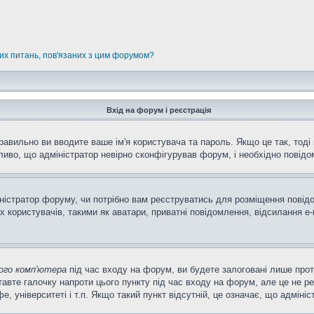
них питань, пов'язаних з цим форумом?
Вхід на форум і реєстрація
равильно ви вводите ваше ім'я користувача та пароль. Якщо це так, тоді 
иво, що адміністратор невірно сконфігурував форум, і необхідно повідо
міністратор форуму, чи потрібно вам реєструватись для розміщення повід
 користувачів, такими як аватари, приватні повідомлення, відсилання e-m
ого комп'ютера
під час входу на форум, ви будете залоговані лише про
авте галочку напроти цього пункту під час входу на форум, але це не р
фе, університеті і т.п. Якщо такий пункт відсутній, це означає, що адмін