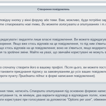
Створення повідомлень
повідну кнопку у вікні форуму або теми. Вам, можливо, буде потрібно з
те створювати нові теми, Ви можете голосувати в опитуваннях і т.
 редагувати і видаляти лише власні повідомлення. Ви можете відредагу
рення. Якщо вже хтось відповів на це повідомлення, то під ним з'явитьс
кщо хтось відповів на це повідомлення; воно не з'явиться, якщо модерато
та зроблені зміни. Майте на увазі, що звичайні користувачі не можуть в
о спочатку створити його в вашому профілі. Після цього, ви можете пос
тановити приєднання підпису за замовчуванням до усіх ваших повідомле
апроти пункту
Приєднати підпис
в формі написання повідомлення).
ення теми, натисніть
Створити опитування
під основною формою написан
ування та, як мінімум, два варіанти відповіді в відповідних полях, кожен
ирати користувачі при голосуванні за допомогою “Options per user”, обмеже