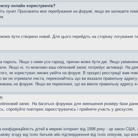
списку онлайн користувачів?
іть пункт
Приховати моє перебування на форумі
, якщо ви залишите пом
ем.
може бути створено новий. Для цього перейдіть на сторінку логування т
а та пароль. Якщо з ними усе гаразд, причин може бути дві. Якщо увімкн
мали. Якщо ні, то можливо ваш обліковий запис потребує активації. На д
ого, як користувач зможе увійти на форум. В процесі реєстрації вам пов
 ви не отримали листа, переконайтесь що ви вказали правильну адресу e
ивань на форумі. Якщо ви переконані, що ви ввели правильну адресу e-m
?!
бліковий запис. На багатьох форумах для зменшення розміру бази даних
ь, спробуйте повторно зареєструватись і прийняти участь у дискусіях.
та конфіденційність дітей в мережі інтернет від 1998 року - це закон США,
мову згоду від їхніх батьків або підтвердження від їхніх опікунів, що во