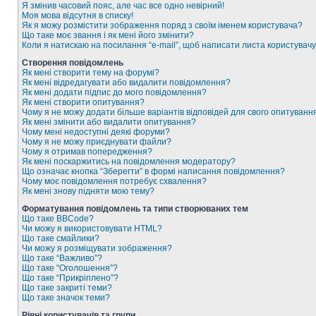
Я змінив часовий пояс, але час все одно невірний!
Моя мова відсутня в списку!
Як я можу розмістити зображення поряд з своїм іменем користувача?
Що таке моє звання і як мені його змінити?
Коли я натискаю на посилання “e-mail”, щоб написати листа користувачу
Створення повідомлень
Як мені створити тему на форумі?
Як мені відредагувати або видалити повідомлення?
Як мені додати підпис до мого повідомлення?
Як мені створити опитування?
Чому я не можу додати більше варіантів відповідей для свого опитуванн
Як мені змінити або видалити опитування?
Чому мені недоступні деякі форуми?
Чому я не можу приєднувати файли?
Чому я отримав попередження?
Як мені поскаржитись на повідомлення модератору?
Що означає кнопка “Зберегти” в формі написання повідомлення?
Чому моє повідомлення потребує схвалення?
Як мені знову підняти мою тему?
Форматування повідомлень та типи створюваних тем
Що таке BBCode?
Чи можу я використовувати HTML?
Що таке смайлики?
Чи можу я розміщувати зображення?
Що таке “Важливо”?
Що таке “Оголошення”?
Що таке “Прикріплено”?
Що таке закриті теми?
Що таке значок теми?
Рівні користувачів та групи