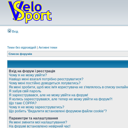
Вхід
Теми без відповідей
|
Активні теми
Список форумів
Вхід на форум і реєстрація
Чому я не можу увійти?
Навіщо мені взагалі потрібно реєструватися?
Чому мені постійно доводиться логуватись?
Як мені зробити, щоб моє ім'я користувача не з'являлось в списку онлайн
Я забув свій пароль
Я зареєструвався, але не можу увійти на форум!
Я колись зареєструвався, але тепер не можу увійти на форум?!
Що таке COPPA?
Чому я не можу зареєструватись?
Що робить “Видалити встановлені форумом файли cookie”?
Параметри та налаштування
Як мені змінити мої налаштування?
На форумі встановлено невірний час!