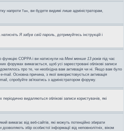
ітку напроти
, ви будете видимі лише адміністраторам,
Так
а натисніть
Я забув свій пароль
, дотримуйтесь інструкцій і
ено функцію COPPA і ви натиснули на
Мені менше 13 років
під час
еяких форумах вимагається, щоб усі зареєстровані облікові записи
ідомлялось про те, чи необхідна вам активація чи ні. Якщо вам було
-mail. Основна причина, з якої використовується активація
ail, спробуйте зв'язатись з адміністратором форуму.
 періодично видаляються облікові записи користувачів, які
 який вимагає від веб-сайтів, які можуть потенційно збирати
ни дозволяють збір особистої інформації від неповнолітніх, віком