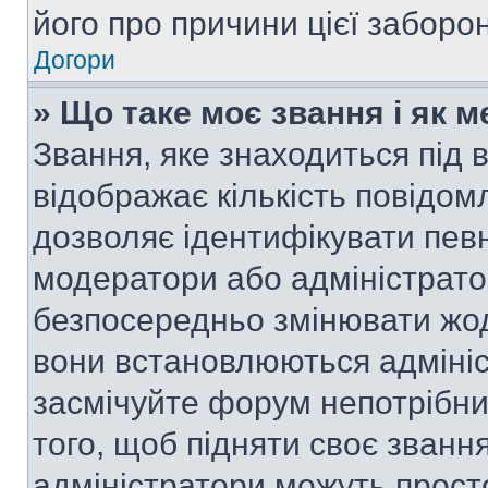
його про причини цієї заборо
Догори
» Що таке моє звання і як м
Звання, яке знаходиться під
відображає кількість повідом
дозволяє ідентифікувати певн
модератори або адміністрато
безпосередньо змінювати жод
вони встановлюються адмініс
засмічуйте форум непотрібн
того, щоб підняти своє званн
адміністратори можуть прост