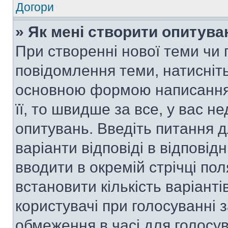
Догори
» Як мені створити опитува
При створенні нової теми чи 
повідомлення теми, натисніт
основною формою написання 
її, то швидше за все, у вас 
опитувань. Введіть питання д
варіанти відповіді в відповід
вводити в окремій стрічці поля
встановити кількість варіанті
користувачі при голосуванні з
обмеження в часі для голосув