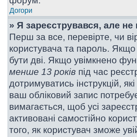
форум.
Догори
» Я зареєструвався, але не
Перш за все, перевірте, чи ві
користувача та пароль. Якщо
бути дві. Якщо увімкнено фу
менше 13 років
під час реєст
дотримуватись інструкцій, як
ваш обліковий запис потребу
вимагається, щоб усі зареєст
активовані самостійно корис
того, як користувач зможе уві