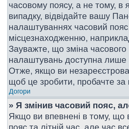
часовому поясу, а не тому, в
випадку, відвідайте вашу Пан
налаштуваннях часовий пояс,
місцезнаходженню, наприклад,
Зауважте, що зміна часового 
налаштувань доступна лише 
Отже, якщо ви незареєстрован
щоб це зробити, пробачте за
Догори
» Я змінив часовий пояс, ал
Якщо ви впевнені в тому, що
пояс та літній час, але час в