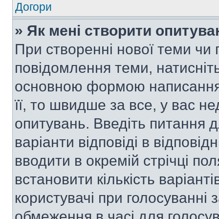
Догори
» Як мені створити опитува
При створенні нової теми чи 
повідомлення теми, натисніт
основною формою написання 
її, то швидше за все, у вас 
опитувань. Введіть питання д
варіанти відповіді в відповід
вводити в окремій стрічці поля
встановити кількість варіанті
користувачі при голосуванні з
обмеження в часі для голосув