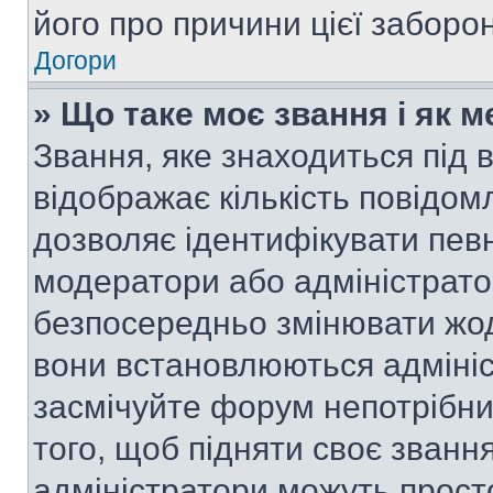
його про причини цієї заборо
Догори
» Що таке моє звання і як м
Звання, яке знаходиться під
відображає кількість повідом
дозволяє ідентифікувати певн
модератори або адміністрато
безпосередньо змінювати жод
вони встановлюються адмініс
засмічуйте форум непотрібн
того, щоб підняти своє званн
адміністратори можуть прост