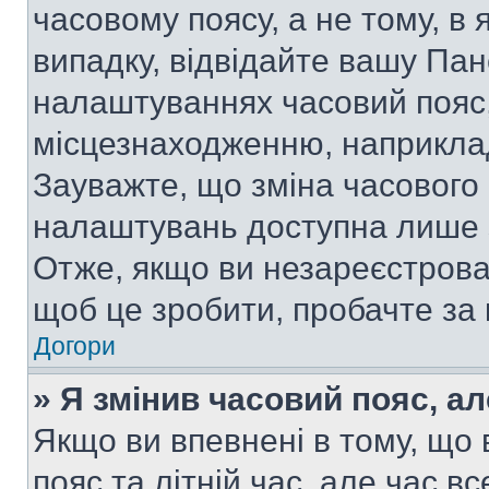
часовому поясу, а не тому, в
випадку, відвідайте вашу Пан
налаштуваннях часовий пояс,
місцезнаходженню, наприклад,
Зауважте, що зміна часового 
налаштувань доступна лише 
Отже, якщо ви незареєстрован
щоб це зробити, пробачте за
Догори
» Я змінив часовий пояс, ал
Якщо ви впевнені в тому, що
пояс та літній час, але час в