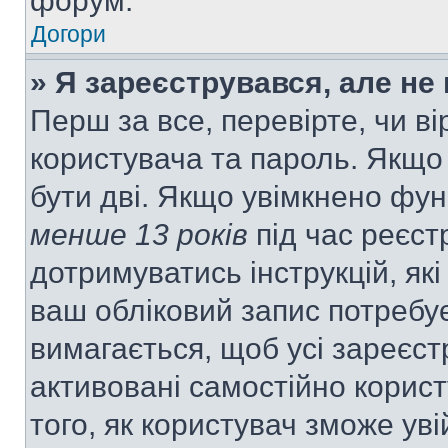
форум.
Догори
» Я зареєструвався, але не
Перш за все, перевірте, чи ві
користувача та пароль. Якщо
бути дві. Якщо увімкнено фу
менше 13 років
під час реєст
дотримуватись інструкцій, як
ваш обліковий запис потребу
вимагається, щоб усі зареєст
активовані самостійно корис
того, як користувач зможе уві