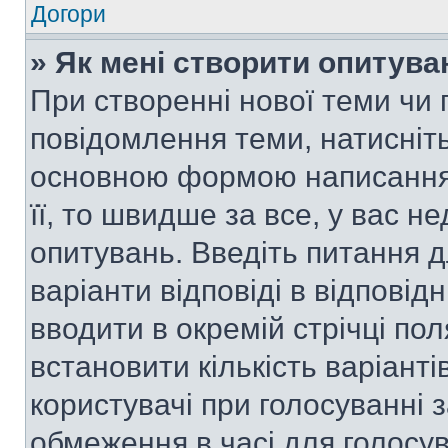
Догори
» Як мені створити опитува
При створенні нової теми чи 
повідомлення теми, натисніт
основною формою написання 
її, то швидше за все, у вас 
опитувань. Введіть питання д
варіанти відповіді в відповід
вводити в окремій стрічці поля
встановити кількість варіанті
користувачі при голосуванні з
обмеження в часі для голосув