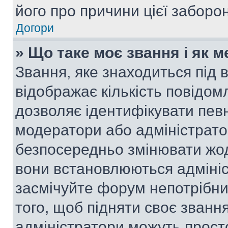
його про причини цієї заборо
Догори
» Що таке моє звання і як м
Звання, яке знаходиться під
відображає кількість повідом
дозволяє ідентифікувати певн
модератори або адміністрато
безпосередньо змінювати жод
вони встановлюються адмініс
засмічуйте форум непотрібн
того, щоб підняти своє званн
адміністратори можуть прост