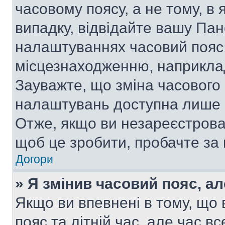
часовому поясу, а не тому, в
випадку, відвідайте вашу Пан
налаштуваннях часовий пояс,
місцезнаходженню, наприклад,
Зауважте, що зміна часового 
налаштувань доступна лише 
Отже, якщо ви незареєстрован
щоб це зробити, пробачте за
Догори
» Я змінив часовий пояс, ал
Якщо ви впевнені в тому, що
пояс та літній час, але час в