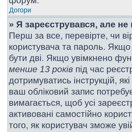
форум.
Догори
» Я зареєструвався, але не
Перш за все, перевірте, чи ві
користувача та пароль. Якщо
бути дві. Якщо увімкнено фу
менше 13 років
під час реєст
дотримуватись інструкцій, як
ваш обліковий запис потребу
вимагається, щоб усі зареєст
активовані самостійно корис
того, як користувач зможе уві