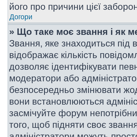
його про причини цієї заборо
Догори
» Що таке моє звання і як м
Звання, яке знаходиться під
відображає кількість повідом
дозволяє ідентифікувати певн
модератори або адміністрато
безпосередньо змінювати жод
вони встановлюються адмініс
засмічуйте форум непотрібн
того, щоб підняти своє званн
адміністратори можуть прост