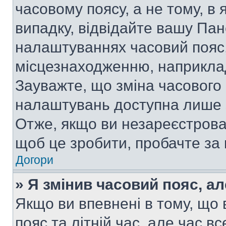
часовому поясу, а не тому, в
випадку, відвідайте вашу Пан
налаштуваннях часовий пояс,
місцезнаходженню, наприклад,
Зауважте, що зміна часового 
налаштувань доступна лише 
Отже, якщо ви незареєстрован
щоб це зробити, пробачте за
Догори
» Я змінив часовий пояс, ал
Якщо ви впевнені в тому, що
пояс та літній час, але час в