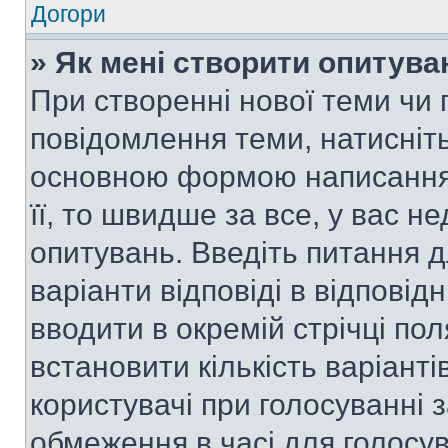
Догори
» Як мені створити опитува
При створенні нової теми чи 
повідомлення теми, натисніт
основною формою написання 
її, то швидше за все, у вас 
опитувань. Введіть питання д
варіанти відповіді в відповід
вводити в окремій стрічці поля
встановити кількість варіанті
користувачі при голосуванні з
обмеження в часі для голосув