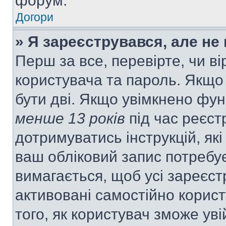
форум.
Догори
» Я зареєструвався, але не
Перш за все, перевірте, чи ві
користувача та пароль. Якщо
бути дві. Якщо увімкнено фу
менше 13 років
під час реєст
дотримуватись інструкцій, як
ваш обліковий запис потребу
вимагається, щоб усі зареєст
активовані самостійно корис
того, як користувач зможе уві