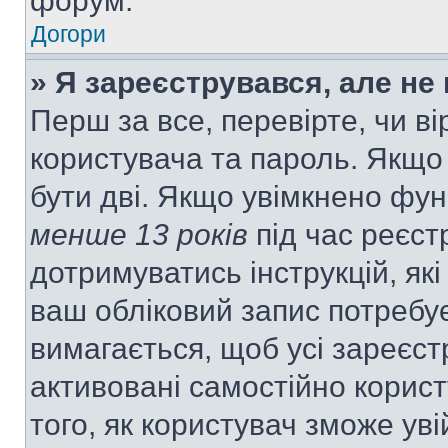
форум.
Догори
» Я зареєструвався, але не
Перш за все, перевірте, чи ві
користувача та пароль. Якщо
бути дві. Якщо увімкнено фу
менше 13 років
під час реєст
дотримуватись інструкцій, як
ваш обліковий запис потребу
вимагається, щоб усі зареєст
активовані самостійно корис
того, як користувач зможе уві