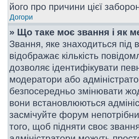
його про причини цієї заборо
Догори
» Що таке моє звання і як м
Звання, яке знаходиться під
відображає кількість повідом
дозволяє ідентифікувати певн
модератори або адміністрато
безпосередньо змінювати жод
вони встановлюються адмініс
засмічуйте форум непотрібн
того, щоб підняти своє званн
адміністратори можуть прост