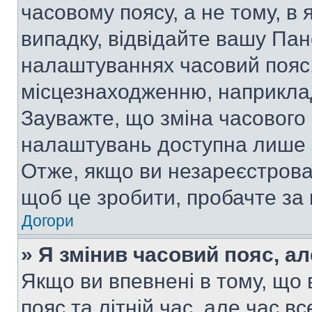
часовому поясу, а не тому, в
випадку, відвідайте вашу Пан
налаштуваннях часовий пояс,
місцезнаходженню, наприклад,
Зауважте, що зміна часового 
налаштувань доступна лише 
Отже, якщо ви незареєстрован
щоб це зробити, пробачте за
Догори
» Я змінив часовий пояс, ал
Якщо ви впевнені в тому, що
пояс та літній час, але час в