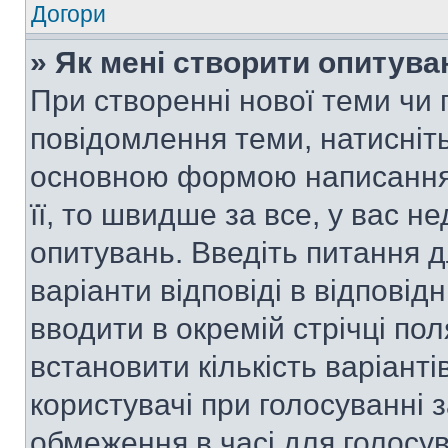
Догори
» Як мені створити опитува
При створенні нової теми чи 
повідомлення теми, натисніт
основною формою написання 
її, то швидше за все, у вас 
опитувань. Введіть питання д
варіанти відповіді в відповід
вводити в окремій стрічці поля
встановити кількість варіанті
користувачі при голосуванні з
обмеження в часі для голосув