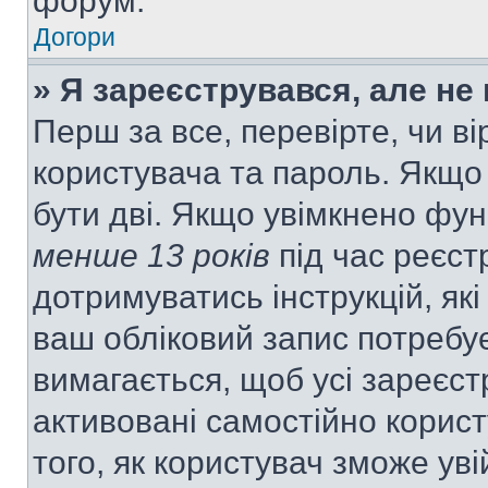
форум.
Догори
» Я зареєструвався, але не
Перш за все, перевірте, чи ві
користувача та пароль. Якщо
бути дві. Якщо увімкнено фу
менше 13 років
під час реєст
дотримуватись інструкцій, як
ваш обліковий запис потребу
вимагається, щоб усі зареєст
активовані самостійно корис
того, як користувач зможе уві