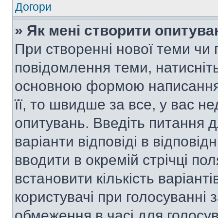
Догори
» Як мені створити опитува
При створенні нової теми чи 
повідомлення теми, натисніт
основною формою написання 
її, то швидше за все, у вас 
опитувань. Введіть питання д
варіанти відповіді в відповід
вводити в окремій стрічці поля
встановити кількість варіанті
користувачі при голосуванні з
обмеження в часі для голосув