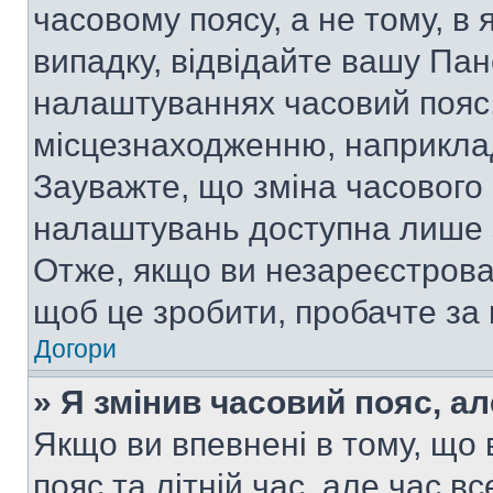
часовому поясу, а не тому, в
випадку, відвідайте вашу Пан
налаштуваннях часовий пояс,
місцезнаходженню, наприклад,
Зауважте, що зміна часового 
налаштувань доступна лише 
Отже, якщо ви незареєстрован
щоб це зробити, пробачте за
Догори
» Я змінив часовий пояс, ал
Якщо ви впевнені в тому, що
пояс та літній час, але час в