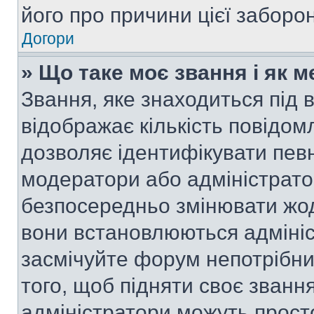
його про причини цієї заборо
Догори
» Що таке моє звання і як м
Звання, яке знаходиться під
відображає кількість повідом
дозволяє ідентифікувати певн
модератори або адміністрато
безпосередньо змінювати жод
вони встановлюються адмініс
засмічуйте форум непотрібн
того, щоб підняти своє званн
адміністратори можуть прост