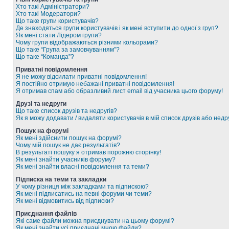
Хто такі Адміністратори?
Хто такі Модератори?
Що таке групи користувачів?
Де знаходяться групи користувачів і як мені вступити до одної з груп?
Як мені стати Лідером групи?
Чому групи відображаються різними кольорами?
Що таке “Група за замовчуванням”?
Що таке “Команда”?
Приватні повідомлення
Я не можу відсилати приватні повідомлення!
Я постійно отримую небажані приватні повідомлення!
Я отримав спам або образливий лист email від учасника цього форуму!
Друзі та недруги
Що таке список друзів та недругів?
Як я можу додавати / видаляти користувачів в мій список друзів або недр
Пошук на форумі
Як мені здійснити пошук на форумі?
Чому мій пошук не дає результатів?
В результаті пошуку я отримав порожню сторінку!
Як мені знайти учасників форуму?
Як мені знайти власні повідомлення та теми?
Підписка на теми та закладки
У чому різниця між закладками та підпискою?
Як мені підписатись на певні форуми чи теми?
Як мені відмовитись від підписки?
Приєднання файлів
Які саме файли можна приєднувати на цьому форумі?
Як мені знайти усі приєднані мною файли?