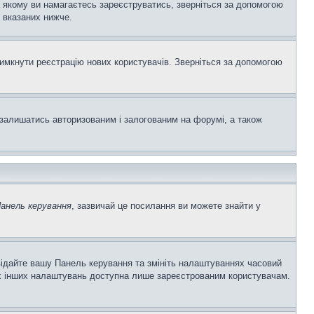
а якому ви намагаєтесь зареєструватись, зверніться за допомогою
 вказаних нижче.
вимкнути реєстрацію нових користувачів. Зверніться за допомогою
залишатись авторизованим і залогованим на форумі, а також
анель керування
, зазвичай це посилання ви можете знайти у
двідайте вашу Панель керування та змініть налаштуваннях часовий
ьох інших налаштувань доступна лише зареєстрованим користувачам.