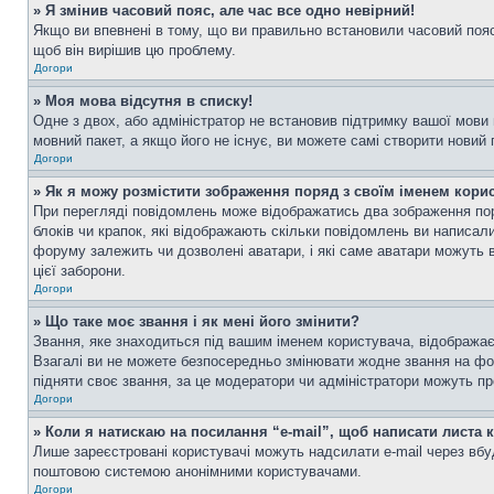
» Я змінив часовий пояс, але час все одно невірний!
Якщо ви впевнені в тому, що ви правильно встановили часовий пояс 
щоб він вирішив цю проблему.
Догори
» Моя мова відсутня в списку!
Одне з двох, або адміністратор не встановив підтримку вашої мови
мовний пакет, а якщо його не існує, ви можете самі створити новий
Догори
» Як я можу розмістити зображення поряд з своїм іменем кори
При перегляді повідомлень може відображатись два зображення пор
блоків чи крапок, які відображають скільки повідомлень ви написал
форуму залежить чи дозволені аватари, і які саме аватари можуть 
цієї заборони.
Догори
» Що таке моє звання і як мені його змінити?
Звання, яке знаходиться під вашим іменем користувача, відображає 
Взагалі ви не можете безпосередньо змінювати жодне звання на фо
підняти своє звання, за це модератори чи адміністратори можуть п
Догори
» Коли я натискаю на посилання “e-mail”, щоб написати листа 
Лише зареєстровані користувачі можуть надсилати e-mail через вб
поштовою системою анонімними користувачами.
Догори