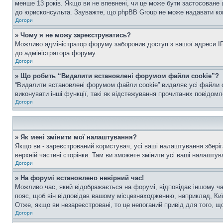
менше 13 років. Якщо ви не впевнені, чи це може бути застосоване 
до юрисконсульта. Зауважте, що phpBB Group не може надавати конс
Догори
» Чому я не можу зареєструватись?
Можливо адміністратор форуму заборонив доступ з вашої адреси IP 
до адміністратора форуму.
Догори
» Що робить “Видалити встановлені форумом файли cookie”?
“Видалити встановлені форумом файли cookie” видаляє усі файли c
виконувати інші функції, такі як відстежування прочитаних повідомл
Догори
» Як мені змінити мої налаштування?
Якщо ви - зареєстрований користувач, усі ваші налаштування зберіг
верхній частині сторінки. Там ви зможете змінити усі ваші налаштув
Догори
» На форумі встановлено невірний час!
Можливо час, який відображається на форумі, відповідає іншому ча
пояс, щоб він відповідав вашому місцезнаходженню, наприклад, Киї
Отже, якщо ви незареєстровані, то це непоганий привід для того, щ
Догори