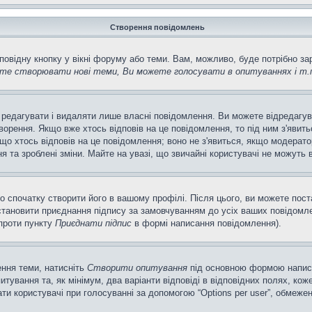
Створення повідомлень
повідну кнопку у вікні форуму або теми. Вам, можливо, буде потрібно з
те створювати нові теми, Ви можете голосувати в опитуваннях і т.
 редагувати і видаляти лише власні повідомлення. Ви можете відредагу
рення. Якщо вже хтось відповів на це повідомлення, то під ним з'явитьс
кщо хтось відповів на це повідомлення; воно не з'явиться, якщо модерато
та зроблені зміни. Майте на увазі, що звичайні користувачі не можуть в
о спочатку створити його в вашому профілі. Після цього, ви можете пос
тановити приєднання підпису за замовчуванням до усіх ваших повідомле
апроти пункту
Приєднати підпис
в формі написання повідомлення).
ення теми, натисніть
Створити опитування
під основною формою написан
ування та, як мінімум, два варіанти відповіді в відповідних полях, кожен
ирати користувачі при голосуванні за допомогою “Options per user”, обмеже