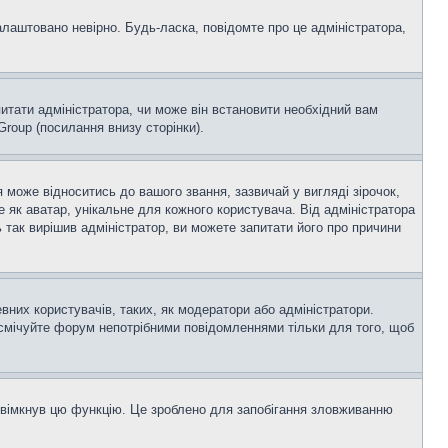
алаштовано невірно. Будь-ласка, повідомте про це адміністратора,
итати адміністратора, чи може він встановити необхідний вам
roup (посилання внизу сторінки).
оже відноситись до вашого звання, зазвичай у вигляді зірочок,
е як аватар, унікальне для кожного користувача. Від адміністратора
 так вирішив адміністратор, ви можете запитати його про причини
вних користувачів, таких, як модератори або адміністратори.
асмічуйте форум непотрібними повідомленнями тільки для того, щоб
увімкнув цю функцію. Це зроблено для запобігання зловживанню