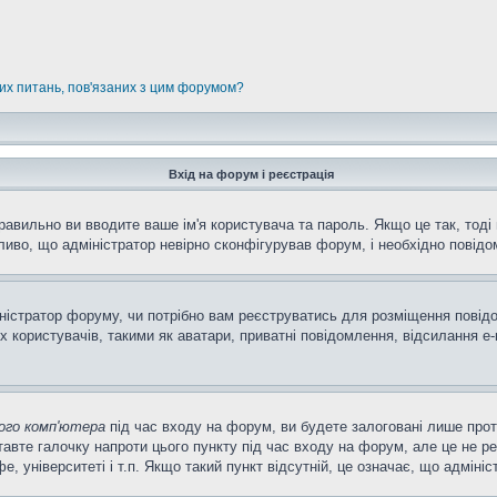
них питань, пов'язаних з цим форумом?
Вхід на форум і реєстрація
равильно ви вводите ваше ім'я користувача та пароль. Якщо це так, тоді 
иво, що адміністратор невірно сконфігурував форум, і необхідно повідо
міністратор форуму, чи потрібно вам реєструватись для розміщення повід
 користувачів, такими як аватари, приватні повідомлення, відсилання e-m
ого комп'ютера
під час входу на форум, ви будете залоговані лише про
авте галочку напроти цього пункту під час входу на форум, але це не р
фе, університеті і т.п. Якщо такий пункт відсутній, це означає, що адмін