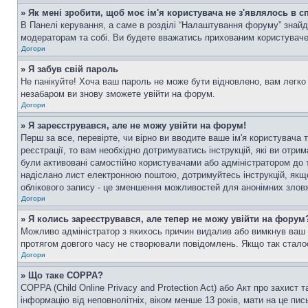
» Як мені зробити, щоб моє ім'я користувача не з'являлось в 
В Панелі керування, а саме в розділі “Налаштування форуму” знайд
модераторам та собі. Ви будете вважатись прихованим користувач
Догори
» Я забув свій пароль
Не панікуйте! Хоча ваш пароль не може бути відновлено, вам легко 
незабаром ви знову зможете увійти на форум.
Догори
» Я зареєструвався, але не можу увійти на форум!
Перш за все, перевірте, чи вірно ви вводите ваше ім'я користувач
реєстрації, то вам необхідно дотримуватись інструкцій, які ви отри
були активовані самостійно користувачами або адміністратором до т
надіслано лист електронною поштою, дотримуйтесь інструкцій, якщо
облікового запису - це зменшення можливостей для анонімних зловж
Догори
» Я колись зареєструвався, але тепер не можу увійти на форум
Можливо адміністратор з якихось причин видалив або вимкнув ваш о
протягом довгого часу не створювали повідомлень. Якщо так сталос
Догори
» Що таке COPPA?
COPPA (Child Online Privacy and Protection Act) або Акт про захист 
інформацію від неповнолітніх, віком менше 13 років, мати на це пись