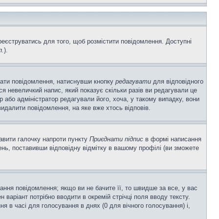
ареєструватись для того, щоб розмістити повідомлення. Доступні
п.
).
вати повідомлення, натиснувши кнопку
редагувати
для відповідного
я невеличкий напис, який показує скільки разів ви редагували це
р або адміністратор редагували його, хоча, у такому випадку, вони
идалити повідомлення, на яке вже хтось відповів.
тавити галочку напроти пункту
Приєднати підпис
в формі написання
нь, поставивши відповідну відмітку в вашому профілі (ви зможете
ня повідомлення; якщо ви не бачите її, то швидше за все, у вас
 варіант потрібно вводити в окремій стрічці поля вводу тексту.
ння в часі для голосування в днях (0 для вічного голосування) і,