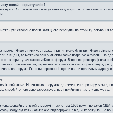
списку онлайн користувачів?
іть пункт
Приховати моє перебування на форумі
, якщо ви залишите пом
ем.
може бути створено новий. Для цього перейдіть на сторінку логування т
а та пароль. Якщо з ними усе гаразд, причин може бути дві. Якщо увімкн
мали. Якщо ні, то можливо ваш обліковий запис потребує активації. На д
ого, як користувач зможе увійти на форум. В процесі реєстрації вам пов
 ви не отримали листа, переконайтесь що ви вказали правильну адресу e
ивань на форумі. Якщо ви переконані, що ви ввели правильну адресу e-m
?!
бліковий запис. На багатьох форумах для зменшення розміру бази даних
ь, спробуйте повторно зареєструватись і прийняти участь у дискусіях.
та конфіденційність дітей в мережі інтернет від 1998 року - це закон США,
мову згоду від їхніх батьків або підтвердження від їхніх опікунів, що во