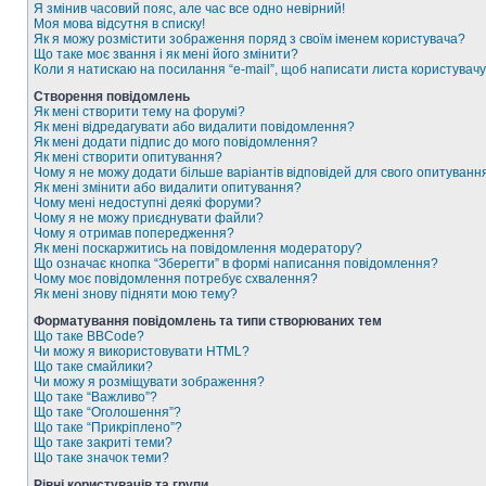
Я змінив часовий пояс, але час все одно невірний!
Моя мова відсутня в списку!
Як я можу розмістити зображення поряд з своїм іменем користувача?
Що таке моє звання і як мені його змінити?
Коли я натискаю на посилання “e-mail”, щоб написати листа користувачу
Створення повідомлень
Як мені створити тему на форумі?
Як мені відредагувати або видалити повідомлення?
Як мені додати підпис до мого повідомлення?
Як мені створити опитування?
Чому я не можу додати більше варіантів відповідей для свого опитуванн
Як мені змінити або видалити опитування?
Чому мені недоступні деякі форуми?
Чому я не можу приєднувати файли?
Чому я отримав попередження?
Як мені поскаржитись на повідомлення модератору?
Що означає кнопка “Зберегти” в формі написання повідомлення?
Чому моє повідомлення потребує схвалення?
Як мені знову підняти мою тему?
Форматування повідомлень та типи створюваних тем
Що таке BBCode?
Чи можу я використовувати HTML?
Що таке смайлики?
Чи можу я розміщувати зображення?
Що таке “Важливо”?
Що таке “Оголошення”?
Що таке “Прикріплено”?
Що таке закриті теми?
Що таке значок теми?
Рівні користувачів та групи