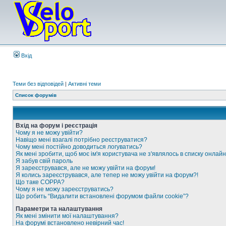
Вхід
Теми без відповідей
|
Активні теми
Список форумів
Вхід на форум і реєстрація
Чому я не можу увійти?
Навіщо мені взагалі потрібно реєструватися?
Чому мені постійно доводиться логуватись?
Як мені зробити, щоб моє ім'я користувача не з'являлось в списку онлайн
Я забув свій пароль
Я зареєструвався, але не можу увійти на форум!
Я колись зареєструвався, але тепер не можу увійти на форум?!
Що таке COPPA?
Чому я не можу зареєструватись?
Що робить “Видалити встановлені форумом файли cookie”?
Параметри та налаштування
Як мені змінити мої налаштування?
На форумі встановлено невірний час!