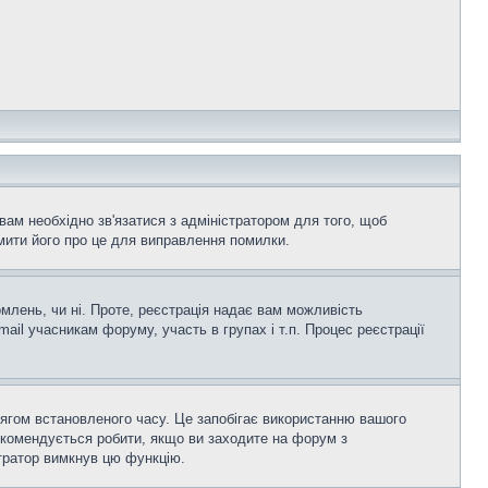
вам необхідно зв'язатися з адміністратором для того, щоб
мити його про це для виправлення помилки.
омлень, чи ні. Проте, реєстрація надає вам можливість
ail учасникам форуму, участь в групах і т.п. Процес реєстрації
тягом встановленого часу. Це запобігає використанню вашого
екомендується робити, якщо ви заходите на форум з
істратор вимкнув цю функцію.