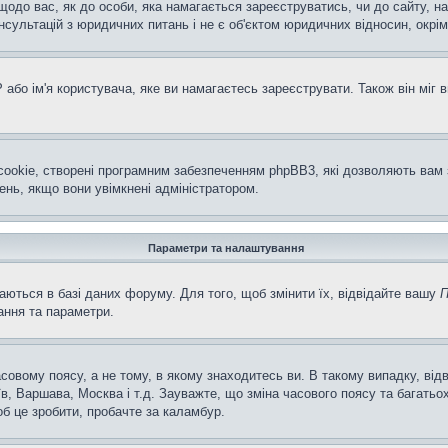
щодо вас, як до особи, яка намагається зареєструватись, чи до сайту, н
ультацій з юридичних питань і не є об'єктом юридичних відносин, окрім
або ім'я користувача, яке ви намагаєтесь зареєструвати. Також він міг 
ookie, створені програмним забезпеченням phpBB3, які дозволяють вам 
ень, якщо вони увімкнені адміністратором.
Параметри та налаштування
аються в базі даних форуму. Для того, щоб змінити їх, відвідайте вашу
П
ання та параметри.
совому поясу, а не тому, в якому знаходитесь ви. В такому випадку, ві
в, Варшава, Москва і т.д. Зауважте, що зміна часового поясу та багат
об це зробити, пробачте за каламбур.