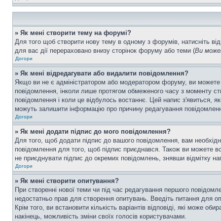
» Як мені створити тему на форумі?
Для того щоб створити нову тему в одному з форумів, натисніть від
для вас дії перераховано внизу сторінок форуму або теми (
Ви може
Догори
» Як мені відредагувати або видалити повідомлення?
Якщо ви не є адміністратором або модератором форуму, ви можете
повідомлення, інколи лише протягом обмеженого часу з моменту ство
повідомлення і коли це відбулось востаннє. Цей напис з'явиться, я
можуть залишити інформацію про причину редагування повідомлення 
Догори
» Як мені додати підпис до мого повідомлення?
Для того, щоб додати підпис до вашого повідомлення, вам необхідн
повідомлення для того, щоб підпис приєднався. Також ви можете вс
не приєднувати підпис до окремих повідомлень, знявши відмітку н
Догори
» Як мені створити опитування?
При створенні нової теми чи під час редагування першого повідомл
недостатньо прав для створення опитувань. Введіть питання для опит
Крім того, ви встановити кількість варіантів відповіді, які може об
накінець, можливість зміни своїх голосів користувачами.