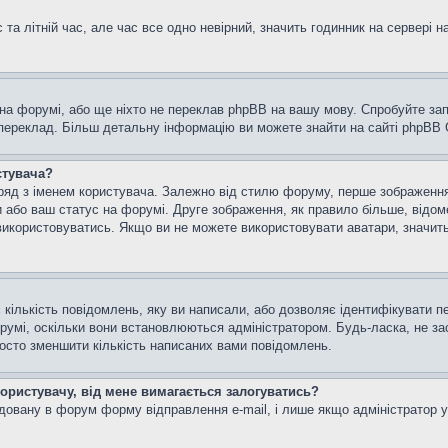
та літній час, але час все одно невірний, значить годинник на сервері н
 на форумі, або ще ніхто не переклав phpBB на вашу мову. Спробуйте зап
 переклад. Більш детальну інформацію ви можете знайти на сайті phpBB G
стувача?
яд з іменем користувача. Залежно від стилю форуму, перше зображення м
и або ваш статус на форумі. Друге зображення, як правило більше, відом
використовуватись. Якщо ви не можете використовувати аватари, значить
кількість повідомлень, яку ви написали, або дозволяє ідентифікувати пе
румі, оскільки вони встановлюються адміністратором. Будь-ласка, не з
росто зменшити кількість написаних вами повідомлень.
користувачу, від мене вимагається залогуватись?
удовану в форум форму відправлення e-mail, і лише якщо адміністратор 