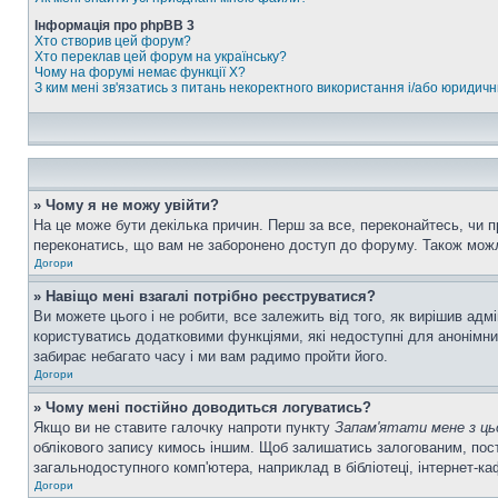
Інформація про phpBB 3
Хто створив цей форум?
Хто переклав цей форум на українську?
Чому на форумі немає функції X?
З ким мені зв'язатись з питань некоректного використання і/або юридич
» Чому я не можу увійти?
На це може бути декілька причин. Перш за все, переконайтесь, чи п
переконатись, що вам не заборонено доступ до форуму. Також можл
Догори
» Навіщо мені взагалі потрібно реєструватися?
Ви можете цього і не робити, все залежить від того, як вирішив ад
користуватись додатковими функціями, які недоступні для анонімних
забирає небагато часу і ми вам радимо пройти його.
Догори
» Чому мені постійно доводиться логуватись?
Якщо ви не ставите галочку напроти пункту
Запам'ятати мене з ць
облікового запису кимось іншим. Щоб залишатись залогованим, пост
загальнодоступного комп'ютера, наприклад в бібліотеці, інтернет-ка
Догори