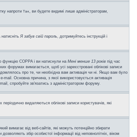
ітку напроти
, ви будете видимі лише адміністраторам,
Так
а натисніть
Я забув свій пароль
, дотримуйтесь інструкцій і
ено функцію COPPA і ви натиснули на
Мені менше 13 років
під час
еяких форумах вимагається, щоб усі зареєстровані облікові записи
ідомлялось про те, чи необхідна вам активація чи ні. Якщо вам було
-mail. Основна причина, з якої використовується активація
ail, спробуйте зв'язатись з адміністратором форуму.
 періодично видаляються облікові записи користувачів, які
 який вимагає від веб-сайтів, які можуть потенційно збирати
ни дозволяють збір особистої інформації від неповнолітніх, віком