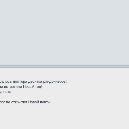
ралось полтора десятка рандоннеров!
ми встретили Новый год!
урочка.
после открытия Новой почты!