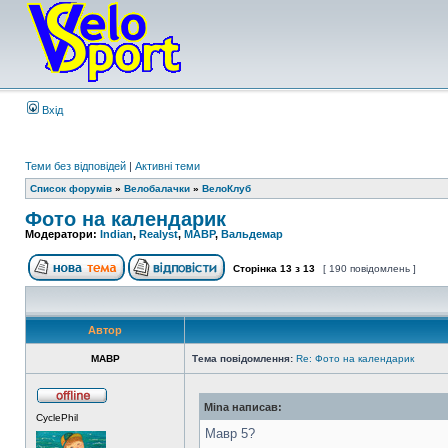
Вхід
Теми без відповідей
|
Активні теми
Список форумів
»
Велобалачки
»
ВелоКлуб
Фото на календарик
Модератори:
Indian
,
Realyst
,
MABP
,
Вальдемар
Сторінка
13
з
13
[ 190 повідомлень ]
Автор
MABP
Тема повідомлення:
Re: Фото на календарик
Mina написав:
CyclePhil
Мавр 5?