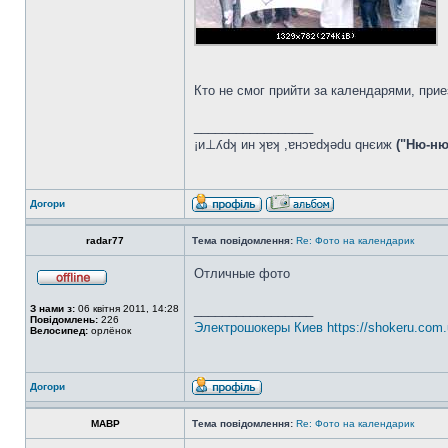
Кто не смог прийти за календарями, прие
_________________
¡и⊥ʎdʞ ин ʞɐʞ ,ɐнɔɐdʞǝdu qнєиж
("Ню-ню
Догори
radar77
Тема повідомлення:
Re: Фото на календарик
Отличные фото
_________________
З нами з:
06 квітня 2011, 14:28
Повідомлень:
226
Электрошокеры Киев
https://shokeru.com.
Велосипед:
орлёнок
Догори
MABP
Тема повідомлення:
Re: Фото на календарик