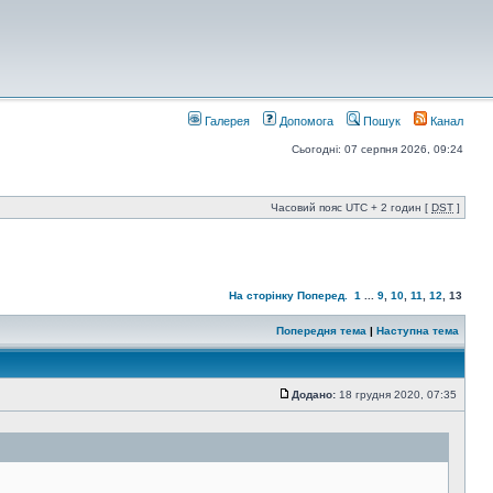
Галерея
Допомога
Пошук
Канал
Сьогодні: 07 серпня 2026, 09:24
Часовий пояс UTC + 2 годин [
DST
]
На сторінку
Поперед.
1
...
9
,
10
,
11
,
12
,
13
Попередня тема
|
Наступна тема
Додано:
18 грудня 2020, 07:35