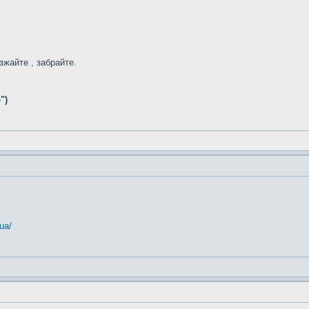
зжайте , забрайте.
")
ua/