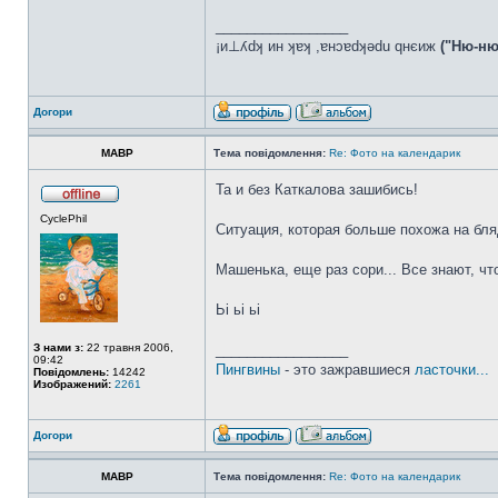
_________________
¡и⊥ʎdʞ ин ʞɐʞ ,ɐнɔɐdʞǝdu qнєиж
("Ню-ню
Догори
MABP
Тема повідомлення:
Re: Фото на календарик
Та и без Каткалова зашибись!
CyclePhil
Ситуация, которая больше похожа на бляд
Машенька, еще раз сори... Все знают, что 
Ьі ьі ьі
З нами з:
22 травня 2006,
_________________
09:42
Пингвины
- это зажравшиеся
ласточки...
Повідомлень:
14242
Изображений:
2261
Догори
MABP
Тема повідомлення:
Re: Фото на календарик