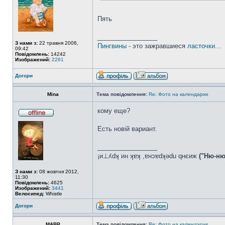
Пять
_________________
З нами з:
22 травня 2006,
Пингвины
- это зажравшиеся
ласточки...
09:42
Повідомлень:
14242
Изображений:
2261
Догори
Mina
Тема повідомлення:
Re: Фото на календарик
кому еще?
Есть новій вариант.
_________________
¡и⊥ʎdʞ ин ʞɐʞ ,ɐнɔɐdʞǝdu qнєиж
("Ню-ню
З нами з:
08 жовтня 2012,
11:30
Повідомлень:
4625
Изображений:
3441
Велосипед:
Whistle
Догори
MABP
Тема повідомлення:
Re: Фото на календарик