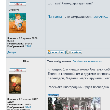
Шо там? Календари вручали?
CyclePhil
_________________
Пингвины
- это зажравшиеся
ласточки...
З нами з:
22 травня 2006,
09:42
Повідомлень:
14242
Изображений:
2261
Догори
Mina
Тема повідомлення:
Re: Фото на календарик
К полдню 1го января около Альтанки соб
Тепло, с глинтвейном и другими напитка
Календари, Медали, марки вручала Снег
Рассылка иногородним будет проведена 
З нами з:
08 жовтня 2012,
11:30
Повідомлень:
4625
Изображений:
3441
Велосипед:
Whistle