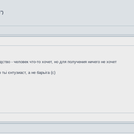
")
ство - человек что-то хочет, но для получения ничего не хочет
тьі єнтузиаст, а не барьіга (с)