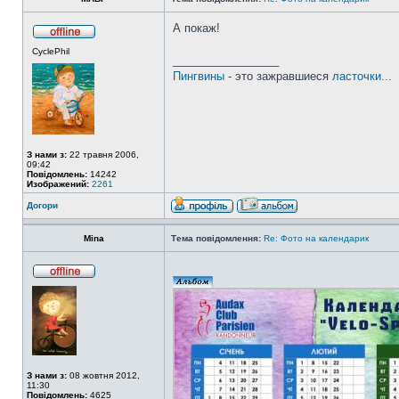
А покаж!
CyclePhil
_________________
Пингвины
- это зажравшиеся
ласточки...
З нами з:
22 травня 2006,
09:42
Повідомлень:
14242
Изображений:
2261
Догори
Mina
Тема повідомлення:
Re: Фото на календарик
З нами з:
08 жовтня 2012,
11:30
Повідомлень:
4625