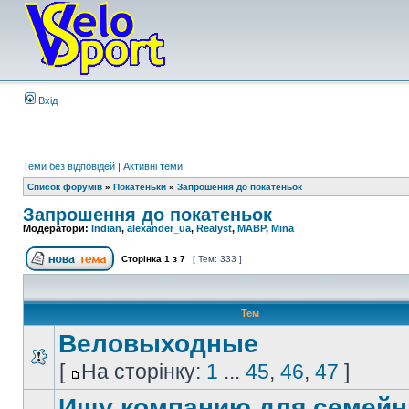
Вхід
Теми без відповідей
|
Активні теми
Список форумів
»
Покатеньки
»
Запрошення до покатеньок
Запрошення до покатеньок
Модератори:
Indian
,
alexander_ua
,
Realyst
,
MABP
,
Mina
Сторінка
1
з
7
[ Тем: 333 ]
Тем
Веловыходные
[
На сторінку:
1
...
45
,
46
,
47
]
Ищу компанию для семей