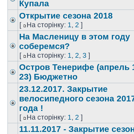
Купала
Открытие сезона 2018
[
На сторінку:
1
,
2
]
На Масленицу в этом году
соберемся?
[
На сторінку:
1
,
2
,
3
]
Остров Тенерифе (апрель 
23) Бюджетно
23.12.2017. Закрытие
велосипедного сезона 201
года !
[
На сторінку:
1
,
2
]
11.11.2017 - Закрытие сезо