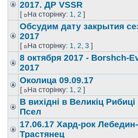
2017. ДР VSSR
[
На сторінку:
1
,
2
]
Обсудим дату закрытия се
2017
[
На сторінку:
1
,
2
,
3
]
8 октября 2017 - Borshch-E
2017
Околица 09.09.17
[
На сторінку:
1
,
2
]
В вихідні в Вeликіц Рибиці
Псeл
17.06.17 Хард-рок Лебедин-
Трастянец