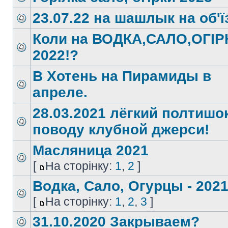
23.07.22 на шашлык на об'ї
Коли на ВОДКА,САЛО,ОГІР
2022!?
В Хотень на Пирамиды в
апреле.
28.03.2021 лёгкий полтишо
поводу клубной джерси!
Масляница 2021
[
На сторінку:
1
,
2
]
Водка, Сало, Огурцы - 2021.
[
На сторінку:
1
,
2
,
3
]
31.10.2020 Закрываем?