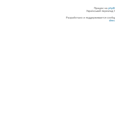
Працює на
phpB
Український переклад
Разработано и поддерживается сообщес
dire