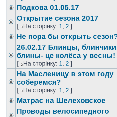
Подкова 01.05.17
Открытие сезона 2017
[
На сторінку:
1
,
2
]
Не пора бы открыть сезон
26.02.17 Блинцы, блинчики
блины- це колёса у весны!
[
На сторінку:
1
,
2
]
На Масленицу в этом году
соберемся?
[
На сторінку:
1
,
2
]
Матрас на Шелеховское
Проводы велосипедного