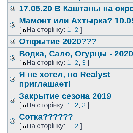
17.05.20 В Каштаны на окр
Мамонт или Ахтырка? 10.0
[
На сторінку:
1
,
2
]
Открытие 2020???
Водка, Сало, Огурцы - 2020
[
На сторінку:
1
,
2
,
3
]
Я не хотел, но Realyst
приглашает!
Закрытие сезона 2019
[
На сторінку:
1
,
2
,
3
]
Сотка??????
[
На сторінку:
1
,
2
]