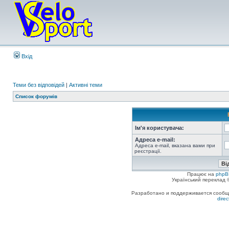
Вхід
Теми без відповідей
|
Активні теми
Список форумів
Ім'я користувача:
Адреса e-mail:
Адреса e-mail, вказана вами при
реєстрації.
Працює на
phpB
Український переклад
Разработано и поддерживается сообщес
dire