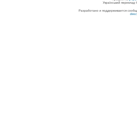
Український переклад
Разработано и поддерживается сообщес
dire