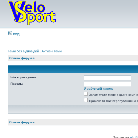
Вхід
Теми без відповідей
|
Активні теми
Список форумів
Ім'я користувача:
Пароль:
Я забув свій пароль
Запам'ятати мене з цього комп'
Приховати моє перебування на 
Список форумів
Працює на
phpB